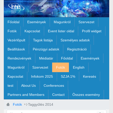
Ugrás a fő tartalomhoz
Főoldal
Események
Magunkról
Szervezet
Fotók
Kapcsolat
Event lister oldal
Profil widget
Vezérlőpult
Tagok listája
Személyes adatok
Beállítások
Pénzügyi adatok
Regisztráció
Rendezvények
Médiatár
Főoldal
Események
Magunkról
Szervezet
Fotók
English
Kapcsolat
Infokom 2025
SZJA 1%
Keresés
test
About Us
Conferences
Partners and Members
Contact
Összes esemény
Fotók
Taggyűlés 2014