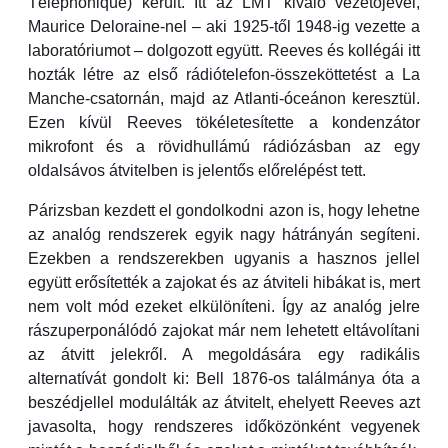
Téléphonique) került. Itt az LMT kiváló vezetőjével,
Maurice Deloraine-nel – aki 1925-től 1948-ig vezette a
laboratóriumot – dolgozott együtt. Reeves és kollégái itt
hozták létre az első rádiótelefon-összeköttetést a La
Manche-csatornán, majd az Atlanti-óceánon keresztül.
Ezen kívül Reeves tökéletesítette a kondenzátor
mikrofont és a rövidhullámú rádiózásban az egy
oldalsávos átvitelben is jelentős előrelépést tett.
Párizsban kezdett el gondolkodni azon is, hogy lehetne
az analóg rendszerek egyik nagy hátrányán segíteni.
Ezekben a rendszerekben ugyanis a hasznos jellel
együtt erősítették a zajokat és az átviteli hibákat is, mert
nem volt mód ezeket elkülöníteni. Így az analóg jelre
rászuperponálódó zajokat már nem lehetett eltávolítani
az átvitt jelekről. A megoldására egy radikális
alternatívát gondolt ki: Bell 1876-os találmánya óta a
beszédjellel modulálták az átvitelt, ehelyett Reeves azt
javasolta, hogy rendszeres időközönként vegyenek