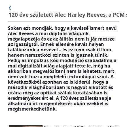
Ugrás a fő tartalomhoz
120 éve született Alec Harley Reeves, a PCM 
Sokan azt mondják, hogy a kevéssé ismert nevű
Alec Reeves a mai digitális világunk
megalapozója és ez az állítás nem is jár messze
az igazságtól. Ennek ellenére kevés helyen
találkozunk a nevével – és ez nem csak itthon,
hanem nemzetközi szinten is igaznak tűnik.
Pedig az impulzus-kód moduláció szabadalma a
mai digitalizált világ alapjait tette le, még ha
akkoriban megvalósítani nem is lehetett, mert
nem volt hozzá megfelelő technológiai szint. A
következőkből azonban az is kiderül, hogy a
második világháborúban is nagyot alkotott és
utána még az optikai szálak kutatásában is
eredményeket ért el. A 120 éves születésnapja
alkalmára írt megemlékezés okán ezekkel is
megismerkedhetünk.