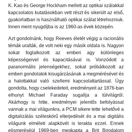
K. Kao és George Hockham mellett az optikai szálakkal
kapcsolatos kutatásokban vett részt és sikerült az első,
gyakorlatban is használható optikai szálat létrehozniuk.
Innen ment nyugdíjba is az 1960-as évek közepén.
Azt gondolnánk, hogy Reeves életét végig a racionális
témák uralták, de volt neki egy másik oldala is. Nagyon
sokat foglalkozott az emberi agy különleges
képességeivel és kapacitásával is. Vonzódott a
paranormális jelenségekhez, sokat próbálkozott az
emberi gondolatok kisugárzásának a megmérésével és
a halottakkal való szellemi kapcsolattartással. Úgy
gondolta, hogy cselekedeteit, eredményeit az 1876-ban
elhunyt Michael Faraday sugallja a túlvilágról.
Akárhogy is hitte, eredményei jelentős befolyással
vannak a mai világunkra, a PCM sikere tette lehetővé a
digitalizálás széleskörű elterjedését és a mai digitális
világunk elméleti alapkövét is lerakta ezzel. Ennek
elismeréséül 1969-ben megkapta a Brit Birodalom