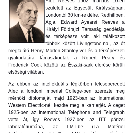
Alec Reeves 1902. március 10-én
született az Egyesült Királyságban,
Londontól 30 km-re délre, Redhillben.
Apja, Edward Ayearst Reeves a
Királyi Földrajzi Társaság geodétája
és térképésze volt, aki találkozott
többek között Livingstone-nal, az őt
megtaláló Henry Morton Stanley-vel és a térképészeti
gyakorlatára támaszkodtak a Robert Peary és
Frederick Cook közötti az Északi-sark elérése körüli
elsőségi vitában.
Az ebben az intellektuális légkörben felcseperedett
Alec a londoni Imperial College-ben szerezte meg
mérnöki diplomáját majd 1923-ban az International
Western Electric-nél kezdte meg a karrierjét. A céget
1925-ben az International Telephone and Telegraph
vette át, így Reeves 1927-ben az ITT párizsi
laboratóriumába, az LMT-be (La Matériel