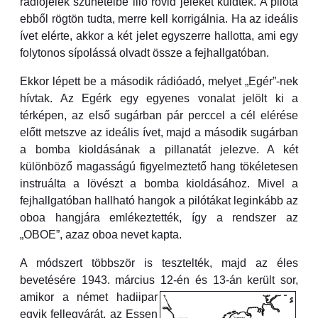
rádiójelek szüneteibe illő rövid jeleket küldtek. A pilóta
ebből rögtön tudta, merre kell korrigálnia. Ha az ideális
ívet elérte, akkor a két jelet egyszerre hallotta, ami egy
folytonos sípolássá olvadt össze a fejhallgatóban.
Ekkor lépett be a második rádióadó, melyet „Egér”-nek
hívtak. Az Egérk egy egyenes vonalat jelölt ki a
térképen, az első sugárban pár perccel a cél elérése
előtt metszve az ideális ívet, majd a második sugárban
a bomba kioldásának a pillanatát jelezve. A két
különböző magasságú figyelmeztető hang tökéletesen
instruálta a lövészt a bomba kioldásához. Mivel a
fejhallgatóban hallható hangok a pilótákat leginkább az
oboa hangjára emlékeztették, így a rendszer az
„OBOE”, azaz oboa nevet kapta.
A módszert többször is tesztelték, majd az éles
bevetésére 1943. március 12-én és 13-án került sor,
amikor a német hadiipar
egyik fellegvárát, az Essen