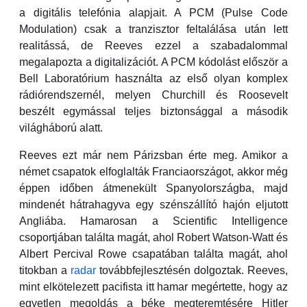
a digitális telefónia alapjait. A PCM (Pulse Code
Modulation) csak a tranzisztor feltalálása után lett
realitássá, de Reeves ezzel a szabadalommal
megalapozta a digitalizációt. A PCM kódolást először a
Bell Laboratórium használta az első olyan komplex
rádiórendszernél, melyen Churchill és Roosevelt
beszélt egymással teljes biztonsággal a második
világháború alatt.
Reeves ezt már nem Párizsban érte meg. Amikor a
német csapatok elfoglalták Franciaországot, akkor még
éppen időben átmenekült Spanyolországba, majd
mindenét hátrahagyva egy szénszállító hajón eljutott
Angliába. Hamarosan a Scientific Intelligence
csoportjában találta magát, ahol Robert Watson-Watt és
Albert Percival Rowe csapatában találta magát, ahol
titokban a
radar
továbbfejlesztésén dolgoztak. Reeves,
mint elkötelezett pacifista itt hamar megértette, hogy az
egyetlen megoldás a béke megteremtésére Hitler