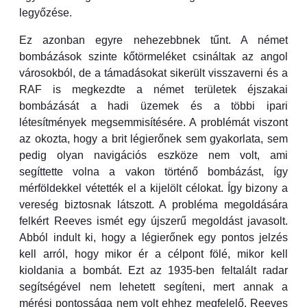
legyőzése.
Ez azonban egyre nehezebbnek tűnt. A német
bombázások szinte kőtörmeléket csináltak az angol
városokból, de a támadásokat sikerült visszaverni és a
RAF is megkezdte a német területek éjszakai
bombázását a hadi üzemek és a többi ipari
létesítmények megsemmisítésére. A problémát viszont
az okozta, hogy a brit légierőnek sem gyakorlata, sem
pedig olyan navigációs eszköze nem volt, ami
segíttette volna a vakon történő bombázást, így
mérföldekkel vétették el a kijelölt célokat. Így bizony a
vereség biztosnak látszott. A probléma megoldására
felkért Reeves ismét egy újszerű megoldást javasolt.
Abból indult ki, hogy a légierőnek egy pontos jelzés
kell arról, hogy mikor ér a célpont fölé, mikor kell
kioldania a bombát. Ezt az 1935-ben feltalált radar
segítségével nem lehetett segíteni, mert annak a
mérési pontossága nem volt ehhez megfelelő. Reeves