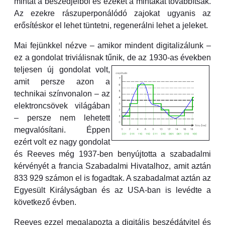
mintát a beszédjelből és ezeket a mintákat továbbítsák.
Az ezekre rászuperponálódó zajokat ugyanis az
erősítéskor el lehet tüntetni, regenerálni lehet a jeleket.
Mai fejünkkel nézve – amikor mindent digitalizálunk –
ez a gondolat triviálisnak tűnik, de az 1930-as években
teljesen
új gondolat volt,
amit persze azon a
technikai színvonalon – az
elektroncsövek világában
– persze nem lehetett
megvalósítani. Éppen
ezért volt ez nagy gondolat
és Reeves még 1937-ben benyújtotta a szabadalmi
kérvényét a francia Szabadalmi Hivatalhoz, amit aztán
833 929 számon el is fogadtak. A szabadalmat aztán az
Egyesült Királyságban és az USA-ban is levédte a
következő évben.
Reeves ezzel megalapozta a digitális beszédátvitel és