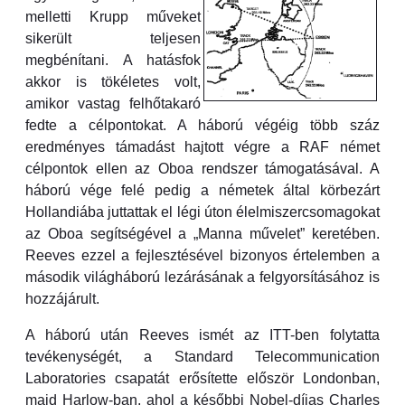
melletti Krupp műveket
sikerült teljesen
megbénítani. A hatásfok
akkor is tökéletes volt,
amikor vastag felhőtakaró
fedte a célpontokat. A háború végéig több száz
eredményes támadást hajtott végre a RAF német
célpontok ellen az Oboa rendszer támogatásával. A
háború vége felé pedig a németek által körbezárt
Hollandiába juttattak el légi úton élelmiszercsomagokat
az Oboa segítségével a „Manna művelet” keretében.
Reeves ezzel a fejlesztésével bizonyos értelemben a
második világháború lezárásának a felgyorsításához is
hozzájárult.
A háború után Reeves ismét az ITT-ben folytatta
tevékenységét, a Standard Telecommunication
Laboratories csapatát erősítette először Londonban,
majd Harlow-ban, ahol a későbbi Nobel-díjas Charles