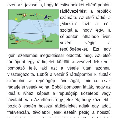
ezért azt javasolta, hogy létesítsenek két eltérő
ponton
rádióvezérlést a repülők
számára. Az első rádió, a
„Macska” azt a célt
szolgálja, hogy egy, a
célponton áthaladó íven
vezérli végig a
repülőgépeket. Ezt egy
igen szellemes megoldással oldották meg. Az első
rádiópont egy rádiójelet küldött a vevővel felszerelt
bombázó felé, aki azt a vétele után azonnal
visszaigazolta. Ebből a vezérlő rádióponton ki tudták
számolni a repülőgép távolságát, mintha csak
radarjelet vettek volna. Ebből pontosan látták, hogy az
ideális ívhez képest a repülőgép közelebb vagy
távolabb van. Az eltérést úgy jelezték, hogy közelebbi
pozíció esetén hosszú rádiójeleket adtak egy adott
frekvencián, távolabbi jelek esetén pedig a hosszú