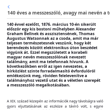
Ugrás a fő tartalomhoz
140 éves a messzeszóló, avagy mai nevén a t
140 évvel ezelőtt, 1876. március 10-én sikerült
először egy kis bostoni műhelyben Alexander
Graham Bellnek és asszisztensének, Thomas
Augustus Watsonnak az a csoda, amit ma már
teljesen természetesnek veszünk, hogy két
berendezés között elektronikus úton beszédet
vigyünk át. Ezzel megszületett a korabeli
magyar nevén messzeszólónak nevezett
találmány, amit ma telefonnak hívunk. A
következőkben erről az igen nevezetes, a
hírközlést szinte forradalmasító évfordulóról
emlékezünk meg, röviden felelevenítve a
találmányhoz vezető utat és a véletlen szerepét
a messzeszóló megalkotásában.
A XIX. század közepén az információk nagy távolságra való
gyors eljuttatásának az eszköze a távíró volt, s egyre