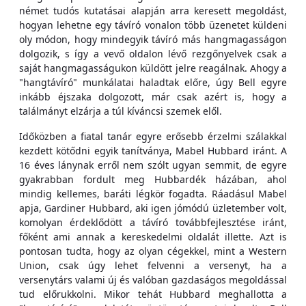
német tudós kutatásai alapján arra keresett megoldást,
hogyan lehetne egy távíró vonalon több üzenetet küldeni
oly módon, hogy mindegyik távíró más hangmagasságon
dolgozik, s így a vevő oldalon lévő rezgőnyelvek csak a
saját hangmagasságukon küldött jelre reagálnak. Ahogy a
"hangtávíró" munkálatai haladtak előre, úgy Bell egyre
inkább éjszaka dolgozott, már csak azért is, hogy a
találmányt elzárja a túl kíváncsi szemek elől.
Időközben a fiatal tanár egyre erősebb érzelmi szálakkal
kezdett kötődni egyik tanítványa, Mabel Hubbard iránt. A
16 éves lánynak erről nem szólt ugyan semmit, de egyre
gyakrabban fordult meg Hubbardék házában, ahol
mindig kellemes, baráti légkör fogadta. Ráadásul Mabel
apja, Gardiner Hubbard, aki igen jómódú üzletember volt,
komolyan érdeklődött a távíró továbbfejlesztése iránt,
főként ami annak a kereskedelmi oldalát illette. Azt is
pontosan tudta, hogy az olyan cégekkel, mint a Western
Union, csak úgy lehet felvenni a versenyt, ha a
versenytárs valami új és valóban gazdaságos megoldással
tud előrukkolni. Mikor tehát Hubbard meghallotta a