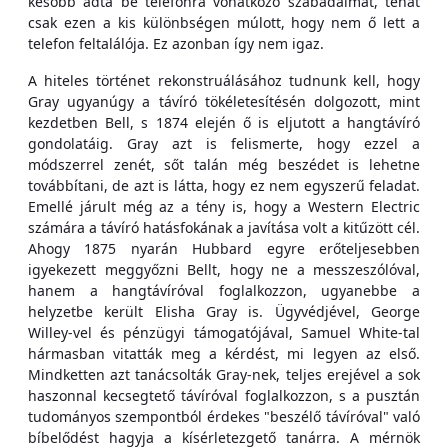
később adta be telefonra vonatkozó szabadalmát, tehát
csak ezen a kis különbségen múlott, hogy nem ő lett a
telefon feltalálója. Ez azonban így nem igaz.
A hiteles történet rekonstruálásához tudnunk kell, hogy
Gray ugyanúgy a távíró tökéletesítésén dolgozott, mint
kezdetben Bell, s 1874 elején ő is eljutott a hangtávíró
gondolatáig. Gray azt is felismerte, hogy ezzel a
módszerrel zenét, sőt talán még beszédet is lehetne
továbbítani, de azt is látta, hogy ez nem egyszerű feladat.
Emellé járult még az a tény is, hogy a Western Electric
számára a távíró hatásfokának a javítása volt a kitűzött cél.
Ahogy 1875 nyarán Hubbard egyre erőteljesebben
igyekezett meggyőzni Bellt, hogy ne a messzeszólóval,
hanem a hangtávíróval foglalkozzon, ugyanebbe a
helyzetbe került Elisha Gray is. Ügyvédjével, George
Willey-vel és pénzügyi támogatójával, Samuel White-tal
hármasban vitatták meg a kérdést, mi legyen az első.
Mindketten azt tanácsolták Gray-nek, teljes erejével a sok
haszonnal kecsegtető távíróval foglalkozzon, s a pusztán
tudományos szempontból érdekes "beszélő távíróval" való
bíbelődést hagyja a kísérletezgető tanárra. A mérnök