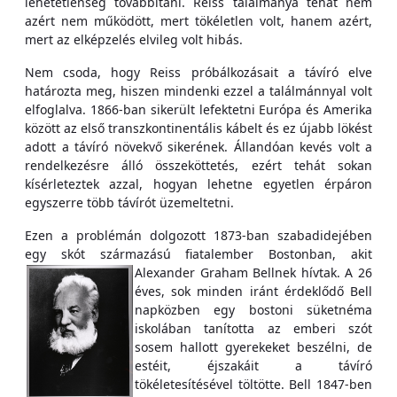
lehetetlenség továbbítani. Reiss találmánya tehát nem
azért nem működött, mert tökéletlen volt, hanem azért,
mert az elképzelés elvileg volt hibás.
Nem csoda, hogy Reiss próbálkozásait a távíró elve
határozta meg, hiszen mindenki ezzel a találmánnyal volt
elfoglalva. 1866-ban sikerült lefektetni Európa és Amerika
között az első transzkontinentális kábelt és ez újabb lökést
adott a távíró növekvő sikerének. Állandóan kevés volt a
rendelkezésre álló összeköttetés, ezért tehát sokan
kísérleteztek azzal, hogyan lehetne egyetlen érpáron
egyszerre több távírót üzemeltetni.
Ezen a problémán dolgozott 1873-ban szabadidejében
egy skót származású fiatalember Bostonban, akit
Alexander Graham Bellnek hívtak.
A 26
éves, sok minden iránt érdeklődő Bell
napközben egy bostoni süketnéma
iskolában tanította az emberi szót
sosem hallott gyerekeket beszélni, de
estéit, éjszakáit a távíró
tökéletesítésével töltötte. Bell 1847-ben