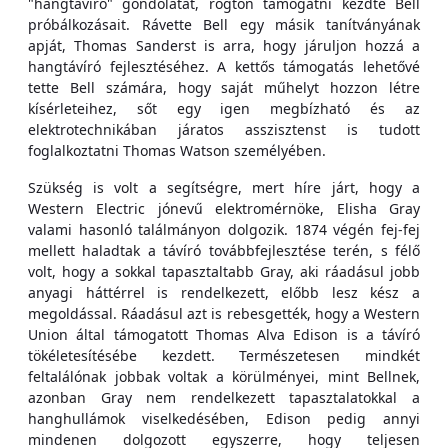
"hangtávíró" gondolatát, rögtön támogatni kezdte Bell
próbálkozásait. Rávette Bell egy másik tanítványának
apját, Thomas Sanderst is arra, hogy járuljon hozzá a
hangtávíró fejlesztéséhez. A kettős támogatás lehetővé
tette Bell számára, hogy saját műhelyt hozzon létre
kísérleteihez, sőt egy igen megbízható és az
elektrotechnikában járatos asszisztenst is tudott
foglalkoztatni Thomas Watson személyében.
Szükség is volt a segítségre, mert híre járt, hogy a
Western Electric jónevű elektromérnöke, Elisha Gray
valami hasonló találmányon dolgozik. 1874 végén fej-fej
mellett haladtak a távíró továbbfejlesztése terén, s félő
volt, hogy a sokkal tapasztaltabb Gray, aki ráadásul jobb
anyagi háttérrel is rendelkezett, előbb lesz kész a
megoldással. Ráadásul azt is rebesgették, hogy a Western
Union által támogatott Thomas Alva Edison is a távíró
tökéletesítésébe kezdett. Természetesen mindkét
feltalálónak jobbak voltak a körülményei, mint Bellnek,
azonban Gray nem rendelkezett tapasztalatokkal a
hanghullámok viselkedésében, Edison pedig annyi
mindenen dolgozott egyszerre, hogy teljesen