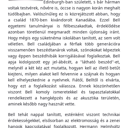
Edinburgh-ban született, s bár hárman
voltak testvérek, nővére is, öccse is nagyon korán meghalt
tüdőbajban. Valószínűleg ez is közrejátszott abban, hogy
a család 1870-ben kivándorolt Kanadába. Ezzel Bell
egyetemi tanulmányai is félbeszakadtak, érdeklődése
azonban töretlenül megmaradt minden újdonság iránt.
Hogy mégis egy süketnéma iskolában tanított, az sem volt
véletlen. Bell családjában a férfiak több generációra
visszamenően beszédtanárok voltak, szónokokat képeztek
vagy éppen beszédhibák korrigálásával foglalkoztak. Bell
apja kidolgozott egy jel-ábécét, a "látható beszéd"-et,
melynél a két kéz azt mutatta, hogyan kell az illető betűt
kiejteni, milyen alakot kell felvennie a szájnak és hogyan
kell elhelyezkednie a nyelvnek. Fiától, Belltől is elvárta,
hogy ezt a foglalkozást válassza. Ennek köszönhetően
viszont Bell komoly ismeretekkel és tapasztalatokkal
rendelkezett a hangképzés és az akusztika területén,
aminek később nagy hasznát vette.
Bell tehát nappal tanított, esténként viszont technikai
érdekességekkel, elsősorban az elektromosság és a zenei
hangok kapcsolatával foglalkozott. Hermann Helmholtz