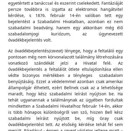
egyetértett a tanáccsal és eszerint cselekedett. Fantáziáját
persze továbbra is izgatta az elektromos hangátvitel
kérdése, s 1876. február 14-én valóban tett egy
bejelentést a Szabadalmi Hivatalban, azonban ez nem
szabadalmi beadvány, hanem egy akkoriban még élő
szabadalomjogi kuriózum, az úgynevezett
óvadékbejelentés volt.
Az óvadékbejelentés
(caveat)
lényege, hogy a feltaláló egy
pontosan még nem körvonalazott találmány létrehozására
vonatkozó szándékát jelzi a Hivatal felé. Az
óvadékbejelentés a feltalálót ötlete eltulajdonítása ellen
védte bizonyos mértékben a tényleges szabadalom
benyújtásáig. Ezzel a védelemmel azonban csak amerikai
állampolgár élhetett, ezért Bellnek csak az a lehetősége
maradt, hogy kész szabadalmi leírást nyújtson be. Ha
tehát ugyanannak a találmánynak az ügyében fordultak
mindketten a Szabadalmi Hivatalhoz február 14-én, akkor
is több hónapos különbségről van szó, hiszen Bell kész
szabadalmi leírást nyújtott be, míg Gray csak
óvadékbejelentést tett. Az elsőség kérdése tehát fel sem
merült. Ráadásul - éppen a
caveat
vázlatos jellege miatt –