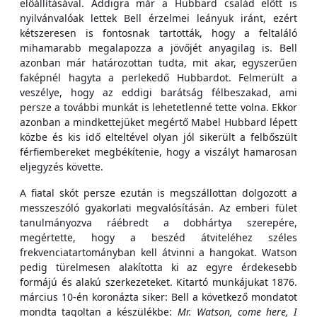
előállításával. Addigra már a Hubbard család előtt is
nyilvánvalóak lettek Bell érzelmei leányuk iránt, ezért
kétszeresen is fontosnak tartották, hogy a feltaláló
mihamarabb megalapozza a jövőjét anyagilag is. Bell
azonban már határozottan tudta, mit akar, egyszerűen
faképnél hagyta a perlekedő Hubbardot. Felmerült a
veszélye, hogy az eddigi barátság félbeszakad, ami
persze a további munkát is lehetetlenné tette volna. Ekkor
azonban a mindkettejüket megértő Mabel Hubbard lépett
közbe és kis idő elteltével olyan jól sikerült a felbőszült
férfiembereket megbékítenie, hogy a viszályt hamarosan
eljegyzés követte.
A fiatal skót persze ezután is megszállottan dolgozott a
messzeszóló gyakorlati megvalósításán. Az emberi fület
tanulmányozva ráébredt a dobhártya szerepére,
megértette, hogy a beszéd átviteléhez széles
frekvenciatartományban kell átvinni a hangokat. Watson
pedig türelmesen alakította ki az egyre érdekesebb
formájú és alakú szerkezeteket. Kitartó munkájukat 1876.
március 10-én koronázta siker: Bell a következő mondatot
mondta tagoltan a készülékbe:
Mr. Watson, come here, I