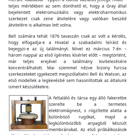
teljes mértékben az sem dönthető el, hogy a Gray által
bejelentett elektromuzikális vagy elektroharmonikus
szerkezet csak zene átvitelére vagy valóban beszéd
átvitelére is alkalmas lett volna.
Bell számára tehát 1876 tavaszán csak az volt a kérdés,
hogy elfogadja-e a Hivatal a szabadalmi leírást és
bejegyzi-e az új találmányt. Mivel ez március 7-én –
három nappal az első ígéretes kísérlet előtt – megtörtént,
már teljes erejével a találmány kivitelezésére
koncentrálhatott. Mai szemmel nézve bizony furcsa
szerkezeteket igyekezett megszólaltatni Bell és Watson, az
első modellek a legkevésbé sem hasonlítottak az általunk
ismert készülékekre.
A feltaláló és társa egy álló fakeretbe
szerelte be a termetes
elektromágnest, s rögzítette alatta a
különböző rugókat, majd a
legkülönbözőbb anyagból készült
membránokat. Az első próbálkozások