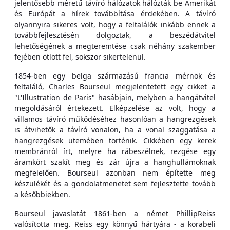
jelentősebb méretű távíró hálózatok hálózták be Amerikát
és Európát a hírek továbbítása érdekében. A távíró
olyannyira sikeres volt, hogy a feltalálók inkább ennek a
továbbfejlesztésén dolgoztak, a beszédátvitel
lehetőségének a megteremtése csak néhány szakember
fejében ötlött fel, sokszor sikertelenül.
1854-ben egy belga származású francia mérnök és
feltaláló, Charles Bourseul megjelentetett egy cikket a
"L'Illustration de Paris" hasábjain, melyben a hangátvitel
megoldásáról értekezett. Elképzelése az volt, hogy a
villamos távíró működéséhez hasonlóan a hangrezgések
is átvihetők a távíró vonalon, ha a vonal szaggatása a
hangrezgések ütemében történik. Cikkében egy kerek
membránról írt, melyre ha rábeszélnek, rezgése egy
áramkört szakít meg és zár újra a hanghullámoknak
megfelelően. Bourseul azonban nem építette meg
készülékét és a gondolatmenetet sem fejlesztette tovább
a későbbiekben.
Bourseul javaslatát 1861-ben a német PhillipReiss
valósította meg. Reiss egy könnyű hártyára - a korabeli