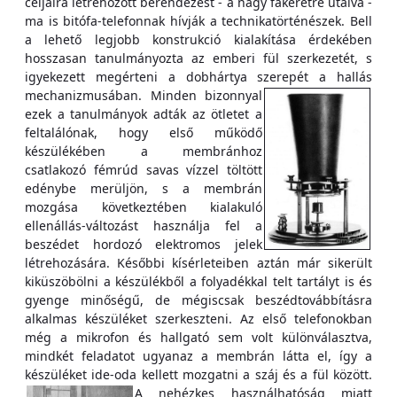
céljaira létrehozott berendezést - a nagy fakeretre utalva -
ma is bitófa-telefonnak hívják a technikatörténészek. Bell
a lehető legjobb konstrukció kialakítása érdekében
hosszasan tanulmányozta az emberi fül szerkezetét, s
igyekezett megérteni a dobhártya szerepét a hallás
mechanizmusában.
Minden bizonnyal
ezek a tanulmányok adták az ötletet a
feltalálónak, hogy első működő
készülékében a membránhoz
csatlakozó fémrúd savas vízzel töltött
edénybe merüljön, s a membrán
mozgása következtében kialakuló
ellenállás-változást használja fel a
beszédet hordozó elektromos jelek
létrehozására. Későbbi kísérleteiben aztán már sikerült
kiküszöbölni a készülékből a folyadékkal telt tartályt is és
gyenge minőségű, de mégiscsak beszédtovábbításra
alkalmas készüléket szerkeszteni. Az első telefonokban
még a mikrofon és hallgató sem volt különválasztva,
mindkét feladatot ugyanaz a membrán látta el, így a
készüléket ide-oda kellett mozgatni a száj és a fül között.
A nehézkes használhatóság miatt