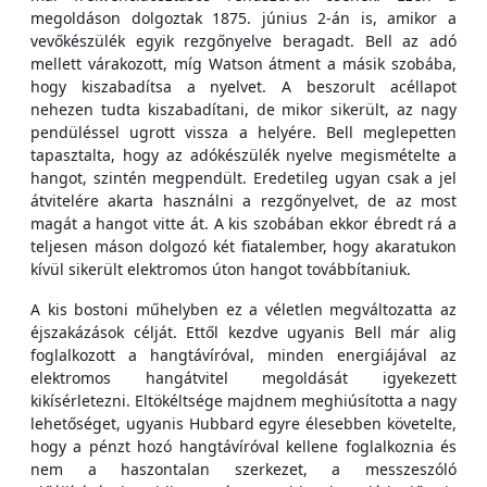
megoldáson dolgoztak 1875. június 2-án is, amikor a
vevőkészülék egyik rezgőnyelve beragadt. Bell az adó
mellett várakozott, míg Watson átment a másik szobába,
hogy kiszabadítsa a nyelvet. A beszorult acéllapot
nehezen tudta kiszabadítani, de mikor sikerült, az nagy
pendüléssel ugrott vissza a helyére. Bell meglepetten
tapasztalta, hogy az adókészülék nyelve megismételte a
hangot, szintén megpendült. Eredetileg ugyan csak a jel
átvitelére akarta használni a rezgőnyelvet, de az most
magát a hangot vitte át. A kis szobában ekkor ébredt rá a
teljesen máson dolgozó két fiatalember, hogy akaratukon
kívül sikerült elektromos úton hangot továbbítaniuk.
A kis bostoni műhelyben ez a véletlen megváltozatta az
éjszakázások célját. Ettől kezdve ugyanis Bell már alig
foglalkozott a hangtávíróval, minden energiájával az
elektromos hangátvitel megoldását igyekezett
kikísérletezni. Eltökéltsége majdnem meghiúsította a nagy
lehetőséget, ugyanis Hubbard egyre élesebben követelte,
hogy a pénzt hozó hangtávíróval kellene foglalkoznia és
nem a haszontalan szerkezet, a messzeszóló