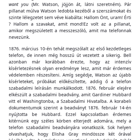
want you
(Mr. Watson, jöjjön át, látni szeretném). Pár
pillanat múlva Watson ledobta kezéből a szerszámokat és
szinte lélegzetet sem véve kiabálta: Hallom Önt, uram! Érti
? Hallom a szavakat, amit mond!Ez volt az a pillanat,
amikor megszületett a messzeszóló, amit ma telefonnak
nevezünk.
1876. március 10-én tehát megszólalt az első kezdetleges
telefon, de innen még hosszú út vezetett a sikerig. Bell
azonban már korábban érezte, hogy az intenzív
kísérletezésnek olyan eredménye lesz, amit már érdemes
védelemben részesíteni. Amíg segédje, Watson az újabb
kísérleteket, próbákat előkészítette, addig ő a telefon
szabadalmi leírásán munkálkodott. 1876. február elejére
elkészült a szabadalmi beadvány, amit Gardiner Hubbard
vitt el Washingtonba, a Szabadalmi Hivatalba. A korabeli
dokumentumok szerint a beadványt 1876. február 14-én
nyújtotta be Hubbard. Ezzel kapcsolatban érdemes
kitérnünk egy széles körben elterjedt adomára, mely a
telefon szabadalmi beadványára vonatkozik. Sok helyen
olvashatjuk, hogy Elisha Gray mindössze két órával