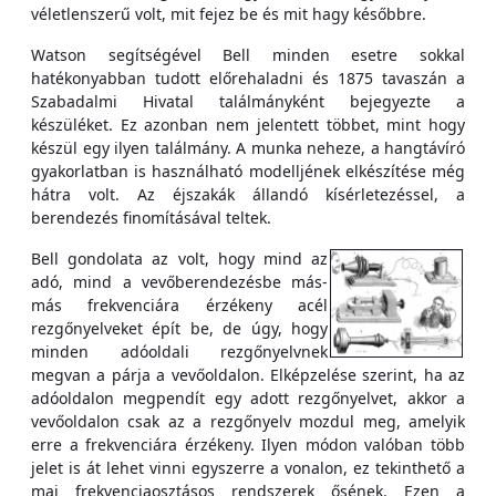
véletlenszerű volt, mit fejez be és mit hagy későbbre.
Watson segítségével Bell minden esetre sokkal
hatékonyabban tudott előrehaladni és 1875 tavaszán a
Szabadalmi Hivatal találmányként bejegyezte a
készüléket. Ez azonban nem jelentett többet, mint hogy
készül egy ilyen találmány. A munka neheze, a hangtávíró
gyakorlatban is használható modelljének elkészítése még
hátra volt. Az éjszakák állandó kísérletezéssel, a
berendezés finomításával teltek.
Bell gondolata az volt, hogy mind az
adó, mind a vevőberendezésbe más-
más frekvenciára érzékeny acél
rezgőnyelveket épít be, de úgy, hogy
minden adóoldali rezgőnyelvnek
megvan a párja a vevőoldalon. Elképzelése szerint, ha az
adóoldalon megpendít egy adott rezgőnyelvet, akkor a
vevőoldalon csak az a rezgőnyelv mozdul meg, amelyik
erre a frekvenciára érzékeny. Ilyen módon valóban több
jelet is át lehet vinni egyszerre a vonalon, ez tekinthető a
mai frekvenciaosztásos rendszerek ősének. Ezen a