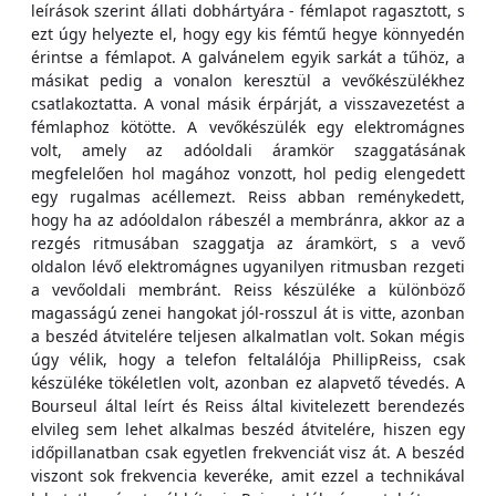
leírások szerint állati dobhártyára - fémlapot ragasztott, s
ezt úgy helyezte el, hogy egy kis fémtű hegye könnyedén
érintse a fémlapot. A galvánelem egyik sarkát a tűhöz, a
másikat pedig a vonalon keresztül a vevőkészülékhez
csatlakoztatta. A vonal másik érpárját, a visszavezetést a
fémlaphoz kötötte. A vevőkészülék egy elektromágnes
volt, amely az adóoldali áramkör szaggatásának
megfelelően hol magához vonzott, hol pedig elengedett
egy rugalmas acéllemezt. Reiss abban reménykedett,
hogy ha az adóoldalon rábeszél a membránra, akkor az a
rezgés ritmusában szaggatja az áramkört, s a vevő
oldalon lévő elektromágnes ugyanilyen ritmusban rezgeti
a vevőoldali membránt. Reiss készüléke a különböző
magasságú zenei hangokat jól-rosszul át is vitte, azonban
a beszéd átvitelére teljesen alkalmatlan volt. Sokan mégis
úgy vélik, hogy a telefon feltalálója PhillipReiss, csak
készüléke tökéletlen volt, azonban ez alapvető tévedés. A
Bourseul által leírt és Reiss által kivitelezett berendezés
elvileg sem lehet alkalmas beszéd átvitelére, hiszen egy
időpillanatban csak egyetlen frekvenciát visz át. A beszéd
viszont sok frekvencia keveréke, amit ezzel a technikával