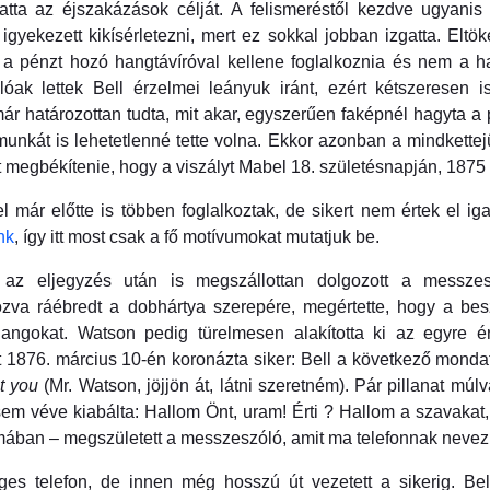
tta az éjszakázások célját. A felismeréstől kezdve ugyanis B
igyekezett kikísérletezni, mert ez sokkal jobban izgatta. Elt
a pénzt hozó hangtávíróval kellene foglalkoznia és nem a has
óak lettek Bell érzelmei leányuk iránt, ezért kétszeresen is
ár határozottan tudta, mit akar, egyszerűen faképnél hagyta a
munkát is lehetetlenné tette volna. Ekkor azonban a mindkette
reket megbékítenie, hogy a viszályt Mabel 18. születésnapján, 18
ivel már előtte is többen foglalkoztak, de sikert nem értek el 
nk
, így itt most csak a fő motívumokat mutatjuk be.
 az eljegyzés után is megszállottan dolgozott a messzes
zva ráébredt a dobhártya szerepére, megértette, hogy a besz
hangokat. Watson pedig türelmesen alakította ki az egyre é
 1876. március 10-én koronázta siker: Bell a következő monda
t you
(Mr. Watson, jöjjön át, látni szeretném). Pár pillanat m
sem véve kiabálta: Hallom Önt, uram! Érti ? Hallom a szavakat
rmában – megszületett a messzeszóló, amit ma telefonnak nevez
ges telefon, de innen még hosszú út vezetett a sikerig. Be