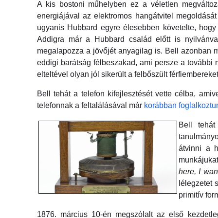
A kis bostoni műhelyben ez a véletlen megváltoza
energiájával az elektromos hangátvitel megoldását 
ugyanis Hubbard egyre élesebben követelte, hogy 
Addigra már a Hubbard család előtt is nyilvánval
megalapozza a jövőjét anyagilag is. Bell azonban m
eddigi barátság félbeszakad, ami persze a további 
elteltével olyan jól sikerült a felbőszült férfiembe
Bell tehát a telefon kifejlesztését vette célba, am
telefonnak a feltalálásával már
korábban foglalkoztu
Bell tehát
tanulmányo
átvinni a 
munkájukat
here, I wan
lélegzetet 
primitív fo
1876. március 10-én megszólalt az első kezdetle