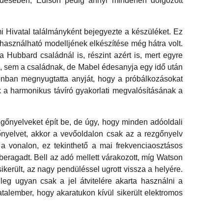
kedésében, Edison pedig annyi mindenen dolgozott
 Hivatal találmányként bejegyezte a készüléket. Ez
 használható modelljének elkészítése még hátra volt.
 Hubbard családnál is, részint azért is, mert egyre
k, sem a családnak, de Mabel édesanyja egy idő után
zonban megnyugtatta anyját, hogy a próbálkozásokat
ák a harmonikus távíró gyakorlati megvalósításának a
gőnyelveket épít be, de úgy, hogy minden adóoldali
nyelvet, akkor a vevőoldalon csak az a rezgőnyelv
 a vonalon, ez tekinthető a mai frekvenciaosztásos
eragadt. Bell az adó mellett várakozott, míg Watson
ikerült, az nagy pendüléssel ugrott vissza a helyére.
eg ugyan csak a jel átvitelére akarta használni a
atalember, hogy akaratukon kívül sikerült elektromos