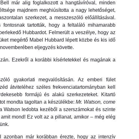
ell már alig foglalkozott a hangtávíróval, minden
ökéltsége majdnem meghiúsította a nagy lehetőséget,
zontalan szerkezet, a messzeszóló előállításával.
 fontosnak tartották, hogy a feltaláló mihamarabb
 perlekedő Hubbardot. Felmerült a veszélye, hogy az
jüket megértő Mabel Hubbard lépett közbe és kis idő
75 novemberében eljegyzés követte.
igazán. Ezekről a korábbi kísérletekkel és magának a
zóló gyakorlati megvalósításán. Az emberi fület
éd átviteléhez széles frekvenciatartományban kell
rdekesebb formájú és alakú szerkezeteket. Kitartó
tot mondta tagoltan a készülékbe:
Mr. Watson, come
úlva Watson ledobta kezéből a szerszámokat és szinte
, amit mond!
Ez volt az a pillanat, amikor – még elég
ünk.
ll azonban már korábban érezte, hogy az intenzív