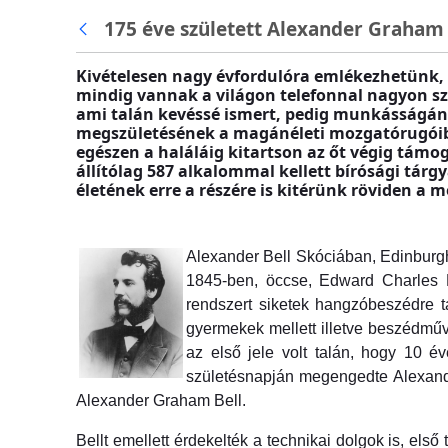
Ugrás a fő tartalomhoz
175 éve született Alexander Graham Be
Kivételesen nagy évfordulóra emlékezhetünk, 
mindig vannak a világon telefonnal nagyon sz
ami talán kevéssé ismert, pedig munkásságának
megszületésének a magánéleti mozgatórugóiba
egészen a haláláig kitartson az őt végig támo
állítólag 587 alkalommal kellett bírósági tá
életének erre a részére is kitérünk röviden a
Alexander Bell Skóciában, Edinburg
1845-ben, öccse, Edward Charles Be
rendszert siketek hangzóbeszédre t
gyermekek mellett illetve beszédműv
az első jele volt talán, hogy 10 é
születésnapján megengedte Alexander
Alexander Graham Bell.
Bellt emellett érdekelték a technikai dolgok is, el