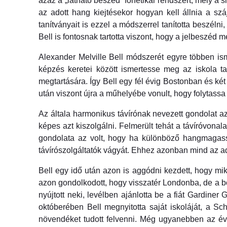
azaz a „látható beszéd” fonetikai rendszert, mely a
az adott hang kiejtésekor hogyan kell állnia a s
tanítványait is ezzel a módszerrel tanította beszélni
Bell is fontosnak tartotta viszont, hogy a jelbeszéd m
Alexander Melville Bell módszerét egyre többen i
képzés keretei között ismertesse meg az iskola ta
megtartására. Így Bell egy fél évig Bostonban és ké
után viszont újra a műhelyébe vonult, hogy folytassa
Az általa harmonikus távírónak nevezett gondolat az
képes azt kiszolgálni. Felmerült tehát a távíróvona
gondolata az volt, hogy ha különböző hangmagasság
távírószolgáltatók vágyát. Ehhez azonban mind az ad
Bell egy idő után azon is aggódni kezdett, hogy mik
azon gondolkodott, hogy visszatér Londonba, de a bos
nyújtott neki, levélben ajánlotta be a fiát Gardine
októberében Bell megnyitotta saját iskoláját, a 
növendéket tudott felvenni. Még ugyanebben az évbe