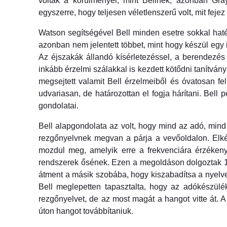
voltak a körülményei, mint Bellnek, azonban Gra
egyszerre, hogy teljesen véletlenszerű volt, mit feje
Watson segítségével Bell minden esetre sokkal hat
azonban nem jelentett többet, mint hogy készül egy 
Az éjszakák állandó kísérletezéssel, a berendezés 
inkább érzelmi szálakkal is kezdett kötődni tanítv
megsejtett valamit Bell érzelmeiből és óvatosan f
udvariasan, de határozottan el fogja hárítani. Bell
gondolatai.
Bell alapgondolata az volt, hogy mind az adó, min
rezgőnyelvnek megvan a párja a vevőoldalon. Elké
mozdul meg, amelyik erre a frekvenciára érzékeny.
rendszerek ősének. Ezen a megoldáson dolgoztak 187
átment a másik szobába, hogy kiszabadítsa a nyelvet.
Bell meglepetten tapasztalta, hogy az adókészülé
rezgőnyelvet, de az most magát a hangot vitte át. A
úton hangot továbbítaniuk.