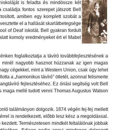
iskoláját is feladta és mindössze két
családja fontos szerepet játszott Bell
osított, amiben egy komplett szobát a
esztette el a hallását skarlátbetegsége
l of Deaf iskolát. Bell gyakran fordult
 alatt komoly eredményeket ért el Mabel
énken foglalkoztatja a távíró továbbfejlesztésének a
ogy minél nagyobb hasznot húzzanak az igen magas
 nagy cégekkel, mint a Western Union, csak úgy lehet
tta a „harmonikus távíró” ötletét, azonnal felismerte
ngtávíró fejlesztéséhez. Ez óriási segítség volt Bell
st is maga mellé tudott venni Thomas Augustus Watson
nló találmányon dolgozik. 1874 végén fej-fej mellett
térrel is rendelkezett, előbb lesz kész a megoldással.
be kezdett. Természetesen mindkét feltalálónak jobbak