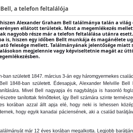
ll, a telefon feltalálója
hiszen Alexander Graham Bell találmánya talán a világ
erényen ellátott területek. Most a megemlékezés melle
 nagyobb része már a telefon feltalálása utánra esett.
 is, hiszen egy időben Bellt munkája és magánélete ug
gató felesége mellett. Találmányának jelentősége miatt
rgyalásokon megjelennie vagy képviseltetnie magát az ú
 megemlékezésben.
h-ban született 1847. március 3-án egy háromgyermekes család
ll 1848-ban született. Édesapjuk, Alexander Melville Bell ha
anítására. Mivel Bell nagyapja és nagybátyja is hasonló fog
észetre tanítottak felnőtteket, így Bell számára szinte termés
ves korában azzal állt apja elé, hogy neki is lehessen köz
nek, hogy egyik kanadai páciensének, aki a család barátjává 
ső találmányát már 12 éves korában megalkotta. Legjobb barátjá