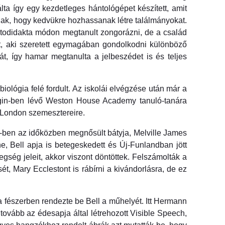
a így egy kezdetleges hántológépet készített, amit
iúnak, hogy kedvükre hozhassanak létre találmányokat.
Autodidakta módon megtanult zongorázni, de a család
lt, aki szeretett egymagában gondolkodni különböző
át, így hamar megtanulta a jelbeszédet is és teljes
iológia felé fordult. Az iskolái elvégzése után már a
Elgin-ben lévő Weston House Academy tanuló-tanára
e London szemesztereire.
0-ben az időközben megnősült bátyja, Melville James
ne, Bell apja is betegeskedett és Új-Funlandban jött
gség jeleit, akkor viszont döntöttek. Felszámolták a
, Mary Ecclestont is rábírni a kivándorlásra, de ez
a fészerben rendezte be Bell a műhelyét. Itt Hermann
tovább az édesapja által létrehozott Visible Speech,