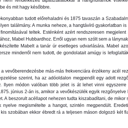
y nem rendelkezett tapasztalatokkal a hanghullámok visel
z be és mit hagy későbbre.
ékonyabban tudott előrehaladni és 1875 tavaszán a Szabadalmi
ilyen találmány. A munka neheze, a hangtávíró gyakorlatban is
finomításával teltek. Esténként azért rendszeresen megjelent a
ányához, Mabel Hubbardhoz. Erről ugyan nem szólt sem a lányna
elkészítette Mabelt a tanár úr esetleges udvarlására. Mabel a
 persze minderről nem tudott, de gondolatait amúgy is lefoglalt
d a vevőberendezésbe más-más frekvenciára érzékeny acél rez
pzelése szerint, ha az adóoldalon megpendít egy adott rezgő
 Ilyen módon valóban több jelet is át lehet vinni egyszerre
5. június 2-án is, amikor a vevőkészülék egyik rezgőnyelve b
 A beszorult acéllapot nehezen tudta kiszabadítani, de mikor s
k nyelve megismételte a hangot, szintén megpendült. Eredetil
 kis szobában ekkor ébredt rá a teljesen máson dolgozó két fi