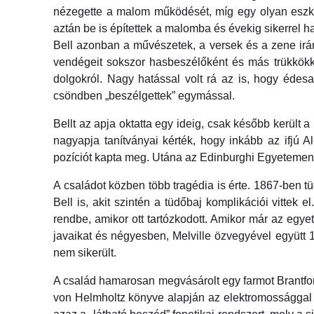
nézegette a malom működését, míg egy olyan eszköz
aztán be is építettek a malomba és évekig sikerrel h
Bell azonban a művészetek, a versek és a zene irán
vendégeit sokszor hasbeszélőként és más trükkökke
dolgokról. Nagy hatással volt rá az is, hogy édesa
csöndben „beszélgettek” egymással.
Bellt az apja oktatta egy ideig, csak később került 
nagyapja tanítványai kérték, hogy inkább az ifjú
pozíciót kapta meg. Utána az Edinburghi Egyetemen f
A családot közben több tragédia is érte. 1867-ben 
Bell is, akit szintén a tüdőbaj komplikációi vittek
rendbe, amikor ott tartózkodott. Amikor már az egye
javaikat és négyesben, Melville özvegyével együtt 
nem sikerült.
A család hamarosan megvásárolt egy farmot Brantford
von Helmholtz könyve alapján az elektromossággal és