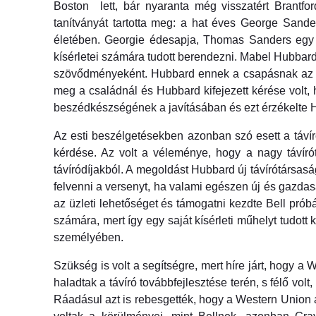
Boston
lett, bár nyaranta még visszatért Brantfo
tanítványát tartotta meg: a hat éves George Sande
életében. Georgie édesapja, Thomas Sanders egy ga
kísérletei számára tudott berendezni. Mabel Hubbard
szövődményeként. Hubbard ennek a csapásnak az enyh
meg a családnál és Hubbard kifejezett kérése volt,
beszédkészségének a javításában és ezt érzékelte H
Az esti beszélgetésekben azonban szó esett a távíró
kérdése. Az volt a véleménye, hogy a nagy távír
távíródíjakból. A megoldást Hubbard új távírótársas
felvenni a versenyt, ha valami egészen új és gazdasá
az üzleti lehetőséget és támogatni kezdte Bell próbá
számára, mert így egy saját kísérleti műhelyt tudot
személyében.
Szükség is volt a segítségre, mert híre járt, hogy a
haladtak a távíró továbbfejlesztése terén, s félő vol
Ráadásul azt is rebesgették, hogy a Western Union á