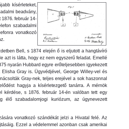
abb kísérleteket,
abadalmi beadvány,
 1876. február 14-
elefon szabadalmi
lefonra vonatkozó
az.
detben Bell, s 1874 elején ő is eljutott a hangtávíró
de azt is látta, hogy ez nem egyszerű feladat. Emellé
y 1875 nyarán Hubbard egyre erőteljesebben igyekezett
Elisha Gray is. Ügyvédjével, George Willey-vel és
nácsolták Gray-nek, teljes erejével a sok haszonnal
elődést hagyja a kísérletezgető tanárra. A mérnök
tel kérdése, s 1876. február 14-én valóban tett egy
 élő szabadalomjogi kuriózum, az úgynevezett
ására vonatkozó szándékát jelzi a Hivatal felé. Az
yújtásáig. Ezzel a védelemmel azonban csak amerikai