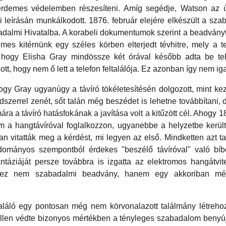
rdemes védelemben részesíteni. Amíg segédje, Watson az új
i leírásán munkálkodott. 1876. február elejére elkészült a sz
adalmi Hivatalba. A korabeli dokumentumok szerint a beadványt
es kitérnünk egy széles körben elterjedt tévhitre, mely a t
 hogy Elisha Gray mindössze két órával később adta be te
t, hogy nem ő lett a telefon feltalálója. Ez azonban így nem ig
ogy Gray ugyanúgy a távíró tökéletesítésén dolgozott, mint kez
dszerrel zenét, sőt talán még beszédet is lehetne továbbítani, 
mára a távíró hatásfokának a javítása volt a kitűzött cél. Ahog
 a hangtávíróval foglalkozzon, ugyanebbe a helyzetbe került 
 vitatták meg a kérdést, mi legyen az első. Mindketten azt ta
udományos szempontból érdekes "beszélő távíróval" való bíb
antáziáját persze továbbra is izgatta az elektromos hangátvi
n ez nem szabadalmi beadvány, hanem egy akkoriban még
aláló egy pontosan még nem körvonalazott találmány létrehoz
sa ellen védte bizonyos mértékben a tényleges szabadalom ben