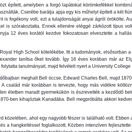
t épített, amelyben a forgó lapátokat körömkefékkel kombinált
asználták. Cserébe barátja apja egy kis műhelyt épített a két f
t is fogékony volt, ezt a tulajdonságát anyai ágról örökölte. 
l is szórakoztatta. Ennek ellenére eléggé zárkózott típus vo
nyja 12 éves korától kezdve fokozatosan elvesztette a hallás
a Royal High School kötelékébe. Itt a tudományok, elsősorban a b
 Alexander tanítsa őket tovább. Így 16 éves korában már az 
olytatta tanulmányait, majd felvételt nyert a University Colleg
tüdőbajban meghalt Bell öccse, Edward Charles Bell, majd 187
 el. A család már korábban is tervezte, hogy más vidékre költöz
tlen életben maradt gyermekükön is észrevették a kezdődő bete
1870-ben kihajóztak Kanadába. Bell megpróbálta akkori kedvesét
 közelében, ahol egy nagyobb fészer is található volt. Ebben 
 a hangkeltéssel foglalkozott. Közben intenzíven fejlesztette 