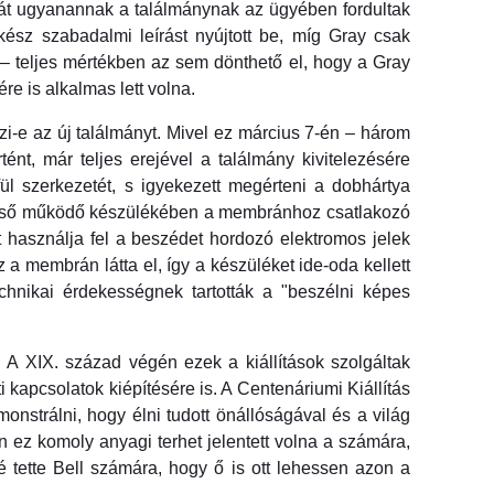
ehát ugyanannak a találmánynak az ügyében fordultak
ész szabadalmi leírást nyújtott be, míg Gray csak
 – teljes mértékben az sem dönthető el, hogy a Gray
re is alkalmas lett volna.
zi-e az új találmányt. Mivel ez március 7-én – három
nt, már teljes erejével a találmány kivitelezésére
ül szerkezetét, s igyekezett megérteni a dobhártya
 első működő készülékében a membránhoz csatlakozó
 használja fel a beszédet hordozó elektromos jelek
a membrán látta el, így a készüléket ide-oda kellett
chnikai érdekességnek tartották a "beszélni képes
 A XIX. század végén ezek a kiállítások szolgáltak
 kapcsolatok kiépítésére is. A Centenáriumi Kiállítás
onstrálni, hogy élni tudott önállóságával és a világ
 ez komoly anyagi terhet jelentett volna a számára,
 tette Bell számára, hogy ő is ott lehessen azon a