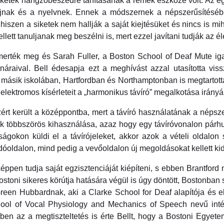
 siketek hangzóbeszédre tanításának a remek eszköze volt. Az 
zájnak és a nyelvnek. Ennek a módszernek a népszerűsítésé
, hiszen a siketek nem hallják a saját kiejtésüket és nincs is 
ellett tanuljanak meg beszélni is, mert ezzel javítani tudják az 
smerték meg és Sarah Fuller, a Boston School of Deaf Mute i
náraival. Bell édesapja ezt a meghívást azzal utasította vis
t másik iskolában, Hartfordban és Northamptonban is megtartott
 elektromos kísérleteit a „harmonikus távíró” megalkotása irány
ért került a középpontba, mert a távíró használatának a népszer
lak többszörös kihasználása, azaz hogy egy távíróvonalon párhu
okon küldi el a távírójeleket, akkor azok a vételi oldalon 
óoldalon, mind pedig a vevőoldalon új megoldásokat kellett kid
éppen tudja saját egzisztenciáját kiépíteni, s ebben Brantfor
toni sikeres körútja hatására végül is úgy döntött, Bostonban 
r Green Hubbardnak, aki a Clarke School for Deaf alapítója és e
School of Vocal Physiology and Mechanics of Speech nevű in
n az a megtiszteltetés is érte Bellt, hogy a Bostoni Egyetem 