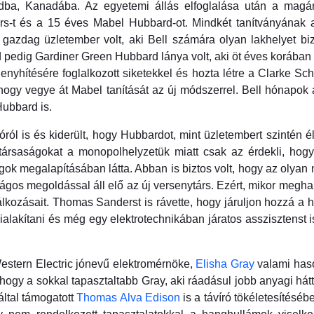
rdba, Kanadába. Az egyetemi állás elfoglalása után a magán
rs-t és a 15 éves Mabel Hubbard-ot. Mindkét tanítványának a 
zdag üzletember volt, aki Bell számára olyan lakhelyet bizt
 pedig Gardiner Green Hubbard lánya volt, aki öt éves korában v
ítésére foglalkozott siketekkel és hozta létre a Clarke Schoo
 hogy vegye át Mabel tanítását az új módszerrel. Bell hónapok
ubbard is.
ról is és kiderült, hogy Hubbardot, mint üzletembert szintén él
ótársaságokat a monopolhelyzetük miatt csak az érdekli, h
ágok megalapításában látta. Abban is biztos volt, hogy az olyan
gos megoldással áll elő az új versenytárs. Ezért, mikor meghallo
lkozásait. Thomas Sanderst is rávette, hogy járuljon hozzá a ha
t kialakítani és még egy elektrotechnikában járatos assziszten
 Western Electric jónevű elektromérnöke,
Elisha Gray
valami haso
t, hogy a sokkal tapasztaltabb Gray, aki ráadásul jobb anyagi hát
ltal támogatott
Thomas Alva Edison
is a távíró tökéletesítésé