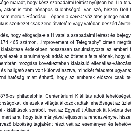
tősége maradt, hogy kész szabadalmi leírást nyújtson be. Ha t
, akkor is több hónapos különbségről van szó, hiszen Bell k
el sem merült. Ráadásul - éppen a
caveat
vázlatos jellege miatt
ikus szerkezet csak zene átvitelére vagy valóban beszéd átvitelé
dés, hogy elfogadja-e a Hivatal a szabadalmi leírást és bejegy
t 174 465 számon, „Improvement of Telegraphy” címen megtörté
ió kialakítása érdekében hosszasan tanulmányozta az emberi f
yal ezek a tanulmányok adták az ötletet a feltalálónak, hogy
 membrán mozgása következtében kialakuló ellenállás-változást
és hallgató sem volt különválasztva, mindkét feladatot ugyanaz 
nálhatóság miatt érthető, hogy az emberek először csak te
6-os philadelphiai Centenáriumi Kiállítás adott lehetőséget.
nságokat, de ezek a világtalálkozók adtak lehetőséget az üzleti
- kiállítások sorából, mert az Egyesült Államok itt kívánta dem
 mert arra, hogy találmányával eljusson a rendezvényre, hiszen
rvező bizottság tagjaként részt vett az eseményen és lehetővé