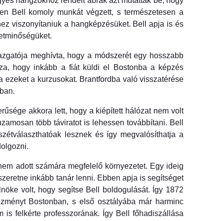
egyes hangzókhoz rendelt ábrák azt mutatták be, hogy
ben Bell komoly munkát végzett, s természetesen a
mihez viszonyítaniuk a hangképzésüket. Bell apja is és
életminőségüket.
gazgatója meghívta, hogy a módszerét egy hosszabb
sza, hogy inkább a fiát küldi el Bostonba a képzés
a ezeket a kurzusokat. Brantfordba való visszatérése
ában.
űsége akkora lett, hogy a kiépített hálózat nem volt
zamosan több táviratot is lehessen továbbítani. Bell
szétválaszthatóak lesznek és így megvalósíthatja a
olgozni.
d nem adott számára megfelelő környezetet. Egy ideig
szeretne inkább tanár lenni. Ebben apja is segítséget
lnöke volt, hogy segítse Bell boldogulását. Így 1872
tézményt Bostonban, s első osztályába már harminc
is felkérte professzorának. Így Bell főhadiszállása