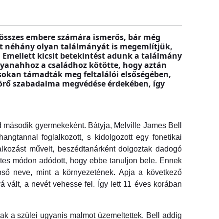
 összes embere számára ismerős, bár még
tt néhány olyan találmányát is megemlítjük,
 Emellett kicsit betekintést adunk a találmány
yanahhoz a családhoz kötötte, hogy aztán
 sokan támadták meg feltalálói elsőségében,
ttörő szabadalma megvédése érdekében, így
 második gyermekeként. Bátyja, Melville James Bell
ngtannal foglalkozott, s kidolgozott egy fonetikai
lalkozást művelt, beszédtanárként dolgoztak dadogó
zetes módon adódott, hogy ebbe tanuljon bele. Ennek
épső neve, mint a környezetének. Apja a következő
vált, a nevét vehesse fel. Így lett 11 éves korában
nak a szülei ugyanis malmot üzemeltettek. Bell addig