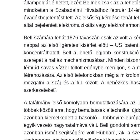
állampolgár élhetett, ezért Bellnek csak az a lehe
mindketten a Szabadalmi Hivatalhoz február 14-én
óvadékbejelentést tett. Az elsőség kérdése tehát f
által bejelentett elektromuzikális vagy elektroharmon
Bell számára tehát 1876 tavaszán csak az volt a kér
nappal az első ígéretes kísérlet előtt – US paten
koncentrálhatott. Bell a lehető legjobb konstrukc
szerepét a hallás mechanizmusában. Minden bizonn
fémrúd savas vízzel töltött edénybe merüljön, s a
létrehozására. Az első telefonokban még a mikrofon 
mozgatni a száj és a fül között. A nehézkes hasz
szerkezeteket".
A találmány első komolyabb bemutatkozására az 187
többek között arra, hogy bemutassák a technikai újdo
azonban kiemelkedett a hasonló – többnyire európai 
egyik vezető nagyhatalmává vált. Bell gondolni sem
azonban ismét segítségére volt Hubbard, aki a sze