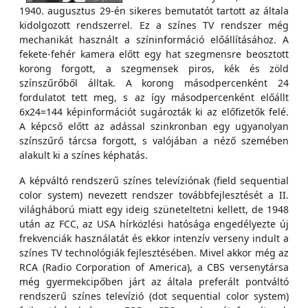
1940. augusztus 29-én sikeres bemutatót tartott az általa
kidolgozott rendszerrel. Ez a színes TV rendszer még
mechanikát használt a színinformáció előállításához. A
fekete-fehér kamera előtt egy hat szegmensre beosztott
korong forgott, a szegmensek piros, kék és zöld
színszűrőből álltak. A korong másodpercenként 24
fordulatot tett meg, s az így másodpercenként előállt
6x24=144 képinformációt sugározták ki az előfizetők felé.
A képcső előtt az adással szinkronban egy ugyanolyan
színszűrő tárcsa forgott, s valójában a néző szemében
alakult ki a színes képhatás.
A képváltó rendszerű színes televíziónak (field sequential
color system) nevezett rendszer továbbfejlesztését a II.
világháború miatt egy ideig szüneteltetni kellett, de 1948
után az FCC, az USA hírközlési hatósága engedélyezte új
frekvenciák használatát és ekkor intenzív verseny indult a
színes TV technológiák fejlesztésében. Mivel akkor még az
RCA (Radio Corporation of America), a CBS versenytársa
még gyermekcipőben járt az általa preferált pontváltó
rendszerű színes televízió (dot sequential color system)