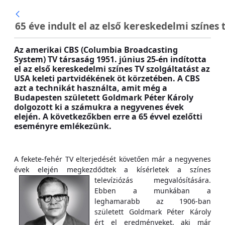
Ugrás a fő tartalomhoz
65 éve indult el az első kereskedelmi színes t
Az amerikai CBS (Columbia Broadcasting
System) TV társaság 1951. június 25-én indította
el az első kereskedelmi színes TV szolgáltatást az
USA keleti partvidékének öt körzetében. A CBS
azt a technikát használta, amit még a
Budapesten született Goldmark Péter Károly
dolgozott ki a számukra a negyvenes évek
elején. A következőkben erre a 65 évvel ezelőtti
eseményre emlékezünk.
A fekete-fehér TV elterjedését követően már a negyvenes
évek elején megkezdődtek a kísérletek a színes
televíziózás megvalósítására.
Ebben a munkában a
leghamarabb az 1906-ban
született Goldmark Péter Károly
ért el eredményeket, aki már