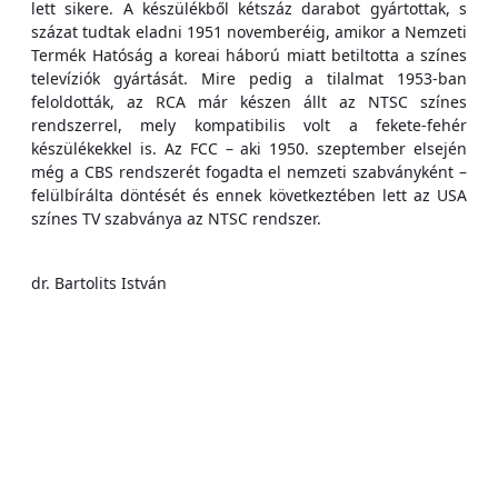
lett sikere. A készülékből kétszáz darabot gyártottak, s
százat tudtak eladni 1951 novemberéig, amikor a Nemzeti
Termék Hatóság a koreai háború miatt betiltotta a színes
televíziók gyártását. Mire pedig a tilalmat 1953-ban
feloldották, az RCA már készen állt az NTSC színes
rendszerrel, mely kompatibilis volt a fekete-fehér
készülékekkel is. Az FCC – aki 1950. szeptember elsején
még a CBS rendszerét fogadta el nemzeti szabványként –
felülbírálta döntését és ennek következtében lett az USA
színes TV szabványa az NTSC rendszer.
dr. Bartolits István