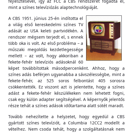
fejlesztésével, így az FCC a CBS rendszerét fogadta el,
mint a színes televíziózás alaptechnológiáját.
A CBS 1951. június 25-én indította el
a világ első kereskedelmi színes TV
adását az USA keleti partvidékén. A
rendszer mégsem terjedt el, s ennek
több oka is volt. Az első probléma – a
műszaki megoldás kezdetlegessége
mellett – az volt, hogy akkoriban a
fekete-fehér televíziós adásoknál 60
képet továbbítottak másodpercenként. Ahhoz, hogy a
színes adás beférjen ugyanabba a sávszélességbe, mint a
fekete-fehér, az 525 soros felbontást 405 sorosra
csökkentették. Ez viszont azt is jelentette, hogy a színes
adást a fekete-fehér készülékeken nem lehetett fogni,
csak egy külön adapter segítségével. A képernyők jelentős
része tehát a színes adások időtartama alatt sötét maradt.
Tovább nehezítette a helyzetet, hogy egyedül a CBS
gyártott színes televíziót, a Columbia 12CC2 modellt a
vételhez. Nem csoda tehát, hogy a szolgáltatásnak nem