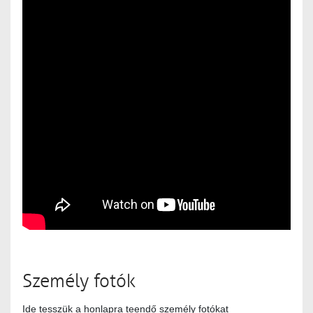
Személy fotók
Ide tesszük a honlapra teendő személy fotókat