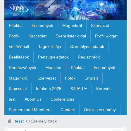
Ugrás a fő tartalomhoz
Főoldal
Események
Magunkról
Szervezet
Fotók
Kapcsolat
Event lister oldal
Profil widget
Vezérlőpult
Tagok listája
Személyes adatok
Beállítások
Pénzügyi adatok
Regisztráció
Rendezvények
Médiatár
Főoldal
Események
Magunkról
Szervezet
Fotók
English
Kapcsolat
Infokom 2025
SZJA 1%
Keresés
test
About Us
Conferences
Partners and Members
Contact
Összes esemény
teszt
Személy fotók