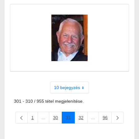
10 bejegyzés
301 - 310 / 955 tétel megjelenítése.
1
...
30
31
32
...
96
Oldal
Köztes oldalak Navigáljon a TAB billentyűvel.
Oldal
Oldal
Oldal
Köztes oldalak Navigálj
Oldal