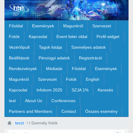
Ugrás a fő tartalomhoz
Főoldal
Események
Magunkról
Szervezet
Fotók
Kapcsolat
Event lister oldal
Profil widget
Vezérlőpult
Tagok listája
Személyes adatok
Beállítások
Pénzügyi adatok
Regisztráció
Rendezvények
Médiatár
Főoldal
Események
Magunkról
Szervezet
Fotók
English
Kapcsolat
Infokom 2025
SZJA 1%
Keresés
test
About Us
Conferences
Partners and Members
Contact
Összes esemény
teszt
Személy fotók