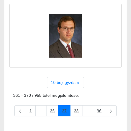
10 bejegyzés
361 - 370 / 955 tétel megjelenítése.
1
...
36
37
38
...
96
Oldal
Köztes oldalak Navigáljon a TAB billentyűvel.
Oldal
Oldal
Oldal
Köztes oldalak Navigálj
Oldal