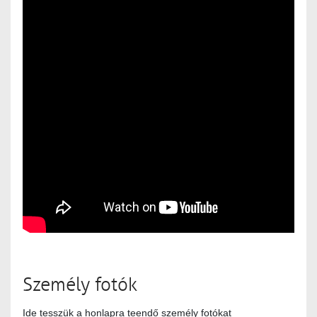
Személy fotók
Ide tesszük a honlapra teendő személy fotókat