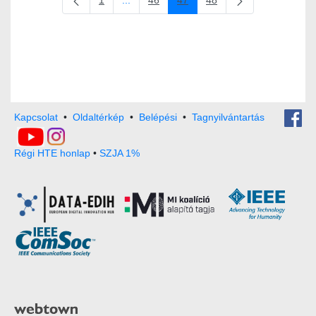
1
...
46
47
48
Oldal
Köztes oldalak Navigáljon a TAB billentyűve
Oldal
Oldal
Oldal
Kapcsolat
•
Oldaltérkép
•
Belépési
•
Tagnyilvántartás
Régi HTE honlap
•
SZJA 1%