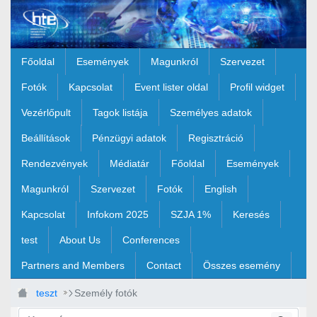
Ugrás a fő tartalomhoz
Főoldal
Események
Magunkról
Szervezet
Fotók
Kapcsolat
Event lister oldal
Profil widget
Vezérlőpult
Tagok listája
Személyes adatok
Beállítások
Pénzügyi adatok
Regisztráció
Rendezvények
Médiatár
Főoldal
Események
Magunkról
Szervezet
Fotók
English
Kapcsolat
Infokom 2025
SZJA 1%
Keresés
test
About Us
Conferences
Partners and Members
Contact
Összes esemény
teszt
Személy fotók