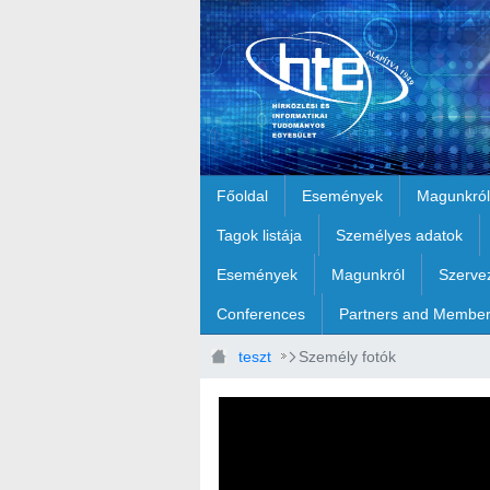
Ugrás a fő tartalomhoz
Főoldal
Események
Magunkról
Tagok listája
Személyes adatok
Események
Magunkról
Szerve
Conferences
Partners and Membe
teszt
Személy fotók