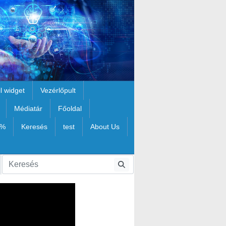
il widget
Vezérlőpult
Médiatár
Főoldal
1%
Keresés
test
About Us