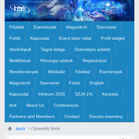
Ugrás a fő tartalomhoz
Főoldal
Események
Magunkról
Szervezet
Fotók
Kapcsolat
Event lister oldal
Profil widget
Vezérlőpult
Tagok listája
Személyes adatok
Beállítások
Pénzügyi adatok
Regisztráció
Rendezvények
Médiatár
Főoldal
Események
Magunkról
Szervezet
Fotók
English
Kapcsolat
Infokom 2025
SZJA 1%
Keresés
test
About Us
Conferences
Partners and Members
Contact
Összes esemény
teszt
Személy fotók