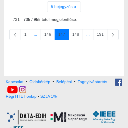
5 bejegyzés
731 - 735 / 955 tétel megjelenítése.
1
...
146
147
148
...
191
Oldal
Köztes oldalak Navigáljon a TAB billentyűvel.
Oldal
Oldal
Oldal
Köztes oldalak Navigál
Oldal
Kapcsolat
•
Oldaltérkép
•
Belépési
•
Tagnyilvántartás
Régi HTE honlap
•
SZJA 1%