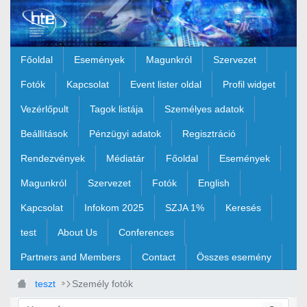
Ugrás a fő tartalomhoz
Főoldal
Események
Magunkról
Szervezet
Fotók
Kapcsolat
Event lister oldal
Profil widget
Vezérlőpult
Tagok listája
Személyes adatok
Beállítások
Pénzügyi adatok
Regisztráció
Rendezvények
Médiatár
Főoldal
Események
Magunkról
Szervezet
Fotók
English
Kapcsolat
Infokom 2025
SZJA 1%
Keresés
test
About Us
Conferences
Partners and Members
Contact
Összes esemény
teszt
Személy fotók