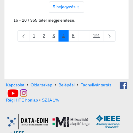
5 bejegyzés
16 - 20 / 955 tétel megjelenítése.
1
2
3
4
5
...
191
Oldal
Oldal
Oldal
Oldal
Oldal
Köztes oldalak Navigáljon 
Oldal
Kapcsolat
•
Oldaltérkép
•
Belépési
•
Tagnyilvántartás
Régi HTE honlap
•
SZJA 1%