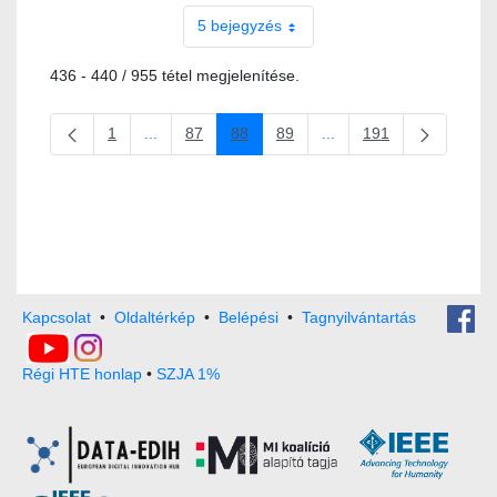
5 bejegyzés
436 - 440 / 955 tétel megjelenítése.
1
...
87
88
89
...
191
Oldal
Köztes oldalak Navigáljon a TAB billentyűvel.
Oldal
Oldal
Oldal
Köztes oldalak Navigáljo
Oldal
Kapcsolat
•
Oldaltérkép
•
Belépési
•
Tagnyilvántartás
Régi HTE honlap
•
SZJA 1%