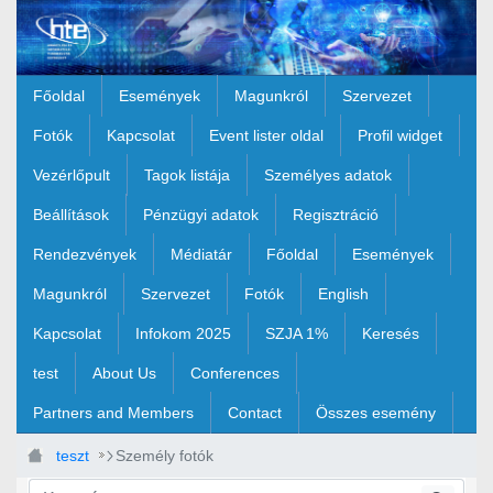
Ugrás a fő tartalomhoz
Főoldal
Események
Magunkról
Szervezet
Fotók
Kapcsolat
Event lister oldal
Profil widget
Vezérlőpult
Tagok listája
Személyes adatok
Beállítások
Pénzügyi adatok
Regisztráció
Rendezvények
Médiatár
Főoldal
Események
Magunkról
Szervezet
Fotók
English
Kapcsolat
Infokom 2025
SZJA 1%
Keresés
test
About Us
Conferences
Partners and Members
Contact
Összes esemény
teszt
Személy fotók