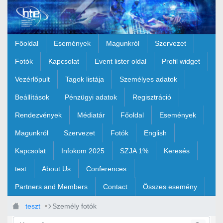
Ugrás a fő tartalomhoz
Főoldal
Események
Magunkról
Szervezet
Fotók
Kapcsolat
Event lister oldal
Profil widget
Vezérlőpult
Tagok listája
Személyes adatok
Beállítások
Pénzügyi adatok
Regisztráció
Rendezvények
Médiatár
Főoldal
Események
Magunkról
Szervezet
Fotók
English
Kapcsolat
Infokom 2025
SZJA 1%
Keresés
test
About Us
Conferences
Partners and Members
Contact
Összes esemény
teszt
Személy fotók