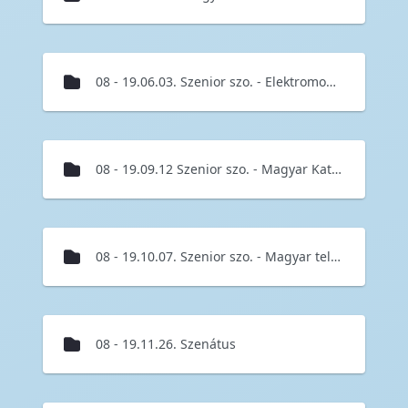
08 - 19.06.03. Szenior szo. - Elektromosság nélkül nincs civilizált élet
08 - 19.09.12 Szenior szo. - Magyar Katonai Térképészet múzeumlátogatás
08 - 19.10.07. Szenior szo. - Magyar televíziós szakemberek a háborús Mozambikban c. előadás
08 - 19.11.26. Szenátus