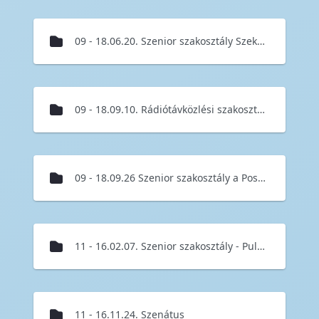
09 - 18.06.20. Szenior szakosztály Szekszárdon TARR
09 - 18.09.10. Rádiótávközlési szakosztály újgenerációs műholdhálózatok és 5G rendezvény
09 - 18.09.26 Szenior szakosztály a Postamúzeumban
11 - 16.02.07. Szenior szakosztály - Pulit a holdra c. előadás
11 - 16.11.24. Szenátus