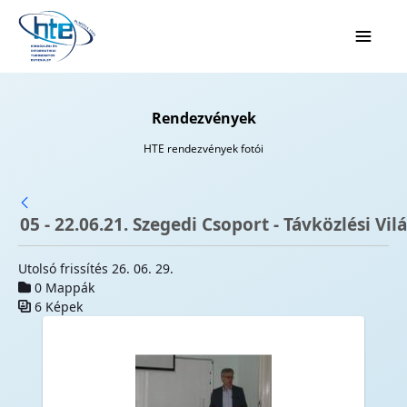
Ugrás a fő tartalomhoz
Rendezvények
HTE rendezvények fotói
05 - 22.06.21. Szegedi Csoport - Távközlési Vi
Utolsó frissítés 26. 06. 29.
0 Mappák
6 Képek
Médiatár