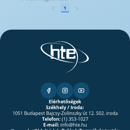
1
Oldal
Elérhetőségek
Székhely / Iroda:
1051 Budapest Bajcsy-Zsilinszky út 12. 502. iroda
Telefon:
(1) 353-1027
E-mail:
info@hte.hu