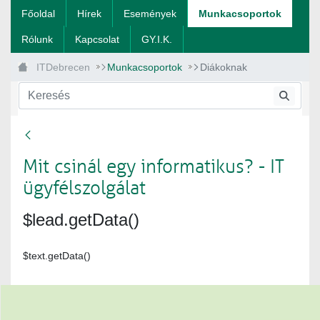
Ugrás a fő tartalomhoz
Főoldal
Hírek
Események
Munkacsoportok
Rólunk
Kapcsolat
GY.I.K.
ITDebrecen
Munkacsoportok
Diákoknak
Mit csinál egy informatikus? - IT
ügyfélszolgálat
$lead.getData()
$text.getData()