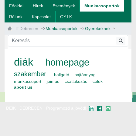
Ugrás a fő tartalomhoz
Főoldal
Hírek
Események
Munkacsoportok
Rólunk
Kapcsolat
GY.I.K.
ITDebrecen
Munkacsoportok
Gyerekeknek
about us
diák
homepage
szakember
hallgató
sajtóanyag
munkacsoport
join us
csatlakozás
célok
about us
DEIK
DEBRECEN
Programozd a jövőd!