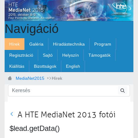
Ugrás a fő tartalomhoz
Navigáció
Hírek
Galéria
Híradástechnika
Program
Regisztráció
Sajtó
Helyszín
Támogatók
Kiállítás
Bizottságok
English
MediaNet2015
Hírek
A HTE MediaNet 2013 fotói
Vissza
$lead.getData()