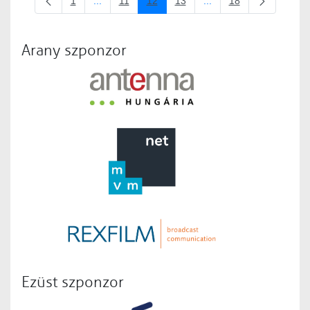
1
...
11
12
13
...
18
Oldal
Köztes oldalak Navigáljon a TAB billentyűvel.
Oldal
Oldal
Oldal
Köztes oldalak Navigálj
Oldal
Arany szponzor
Ezüst szponzor