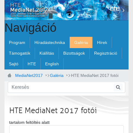
Ugrás a fő tartalomhoz
Navigáció
Program
Híradástechnika
Galéria
Hírek
Támogatók
Kiállítás
Bizottságok
Regisztráció
Sajtó
HTE
English
MediaNet2017
Galéria
HTE MediaNet 2017 fotói
HTE MediaNet 2017 fotói
tartalom feltöltés alatt
Médiatár