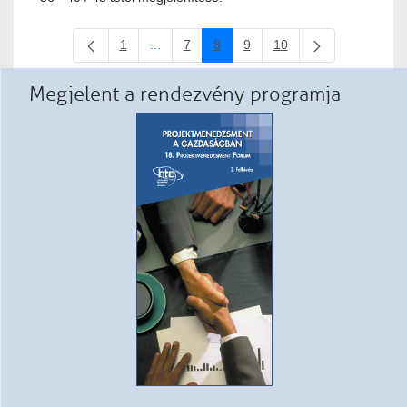
1
...
7
8
9
10
Oldal
Köztes oldalak Navigáljon a TAB billentyűvel
Oldal
Oldal
Oldal
Oldal
Megjelent a rendezvény programja