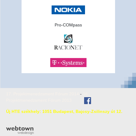
Pro-COMpass
17. Projektmenedzsment Fórum 201
4
-
16.
Projektmenedzsment Fórum 2013
Új HTE székhely: 1051 Budapest, Bajcsy-Zsilinszy út 12.