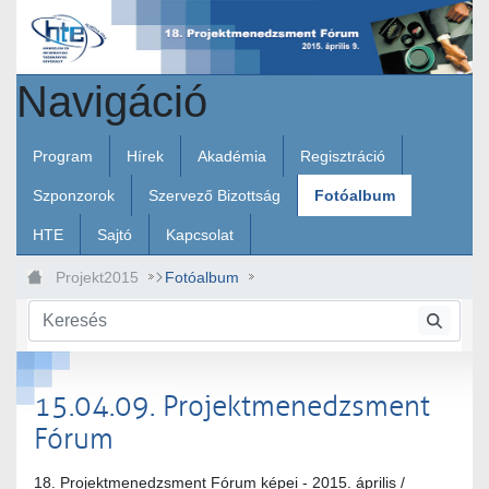
Ugrás a fő tartalomhoz
Navigáció
Program
Hírek
Akadémia
Regisztráció
Szponzorok
Szervező Bizottság
Fotóalbum
HTE
Sajtó
Kapcsolat
Projekt2015
Fotóalbum
15.04.09. Projektmenedzsment Fórum
15.04.09. Projektmenedzsment
Fórum
18. Projektmenedzsment Fórum képei - 2015. április /