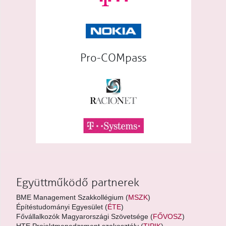
Pro-COMpass
Együttműködő partnerek
BME Management Szakkollégium (
MSZK
)
Építéstudományi Egyesület (
ÉTE
)
Fővállalkozók Magyarországi Szövetsége (
FŐVOSZ
)
HTE Projektmenedzsment szakosztály (
TIPIK
)