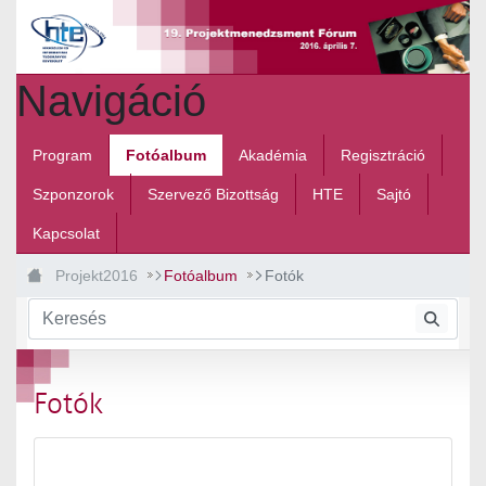
Ugrás a fő tartalomhoz
Navigáció
Program
Fotóalbum
Akadémia
Regisztráció
Szponzorok
Szervező Bizottság
HTE
Sajtó
Kapcsolat
Projekt2016
Fotóalbum
Fotók
Fotók
Médiatár