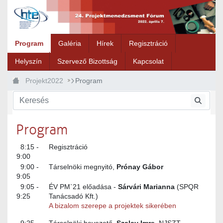
Ugrás a fő tartalomhoz
Program
Galéria
Hírek
Regisztráció
Helyszín
Szervező Bizottság
Kapcsolat
Projekt2022
Program
Program
8:15 -
Regisztráció
9:00
9:00 -
Társelnöki megnyitó,
Prónay Gábor
9:05
9:05 -
ÉV PM`21 előadása -
Sárvári Marianna
(SPQR
9:25
Tanácsadó Kft.)
A bizalom szerepe a projektek sikerében