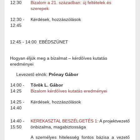
12:30
Bizalom a 21. században: új feltételek és
szerepek
12:30 -
Kérdések, hozzászólások
12:45
12:45 - 14:00 EBÉDSZÜNET
Hogyan éljük meg a bizalmat – kérdôíves kutatás
eredményei
Levezető elnök:
Prónay Gábor
14:00 -
Török L. Gábor
14:25
Bizalom kérdőíves kutatás eredményei
14:25 -
Kérdések, hozzászólások
14:40
14:40 -
KEREKASZTAL BESZÉLGETÉS 1
: A projektvezető
15:50
önbizalma, magabiztossága
A személyes hitelesség fontos bázisa a vezető