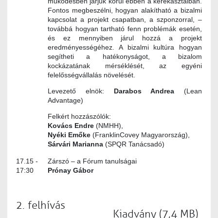
működésben járjuk körül ebben a kerekasztalban.
Fontos megbeszélni, hogyan alakítható a bizalmi
kapcsolat a projekt csapatban, a szponzorral, –
továbbá hogyan tartható fenn problémák esetén,
és ez mennyiben járul hozzá a projekt
eredményességéhez. A bizalmi kultúra hogyan
segítheti a hatékonyságot, a bizalom
kockázatának mérséklését, az egyéni
felelősségvállalás növelését.
Levezető elnök:
Darabos Andrea
(Lean
Advantage)
Felkért hozzászólók:
Kovács Endre
(NMHH),
Nyéki Emőke
(FranklinCovey Magyarország),
Sárvári Marianna
(SPQR Tanácsadó)
17.15 -
Zárszó – a Fórum tanulságai
17:30
Prónay Gábor
2. felhívás
Kiadvány (7,4 MB)