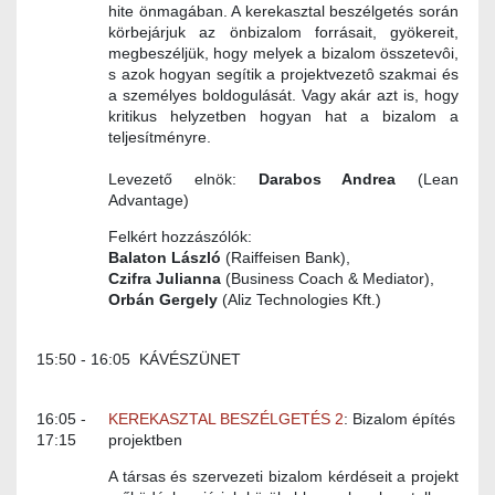
hite önmagában. A kerekasztal beszélgetés során
körbejárjuk az önbizalom forrásait, gyökereit,
megbeszéljük, hogy melyek a bizalom összetevôi,
s azok hogyan segítik a projektvezetô szakmai és
a személyes boldogulását. Vagy akár azt is, hogy
kritikus helyzetben hogyan hat a bizalom a
teljesítményre.
Levezető elnök:
Darabos Andrea
(Lean
Advantage)
Felkért hozzászólók:
Balaton László
(Raiffeisen Bank),
Czifra Julianna
(Business Coach & Mediator),
Orbán Gergely
(Aliz Technologies Kft.)
15:50 - 16:05 KÁVÉSZÜNET
16:05 -
KEREKASZTAL BESZÉLGETÉS 2
: Bizalom építés
17:15
projektben
A társas és szervezeti bizalom kérdéseit a projekt