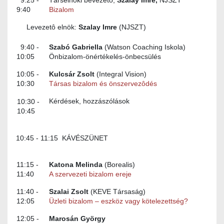
9:25 -
Társelnöki bevezető,
Szalay Imre,
NJSZT
9:40
Bizalom
Levezetô elnök:
Szalay Imre
(NJSZT)
9:40 -
Szabó Gabriella
(Watson Coaching Iskola)
10:05
Önbizalom-önértékelés-önbecsülés
10:05 -
Kulcsár Zsolt
(Integral Vision)
10:30
Társas bizalom és önszervezôdés
Kérdések, hozzászólások
10:30 -
10:45
10:45 - 11:15 KÁVÉSZÜNET
11:15 -
Katona Melinda
(Borealis)
11:40
A szervezeti bizalom ereje
11:40 -
Szalai Zsolt
(KEVE Társaság)
12:05
Üzleti bizalom – eszköz vagy kötelezettség?
12:05 -
Marosán György