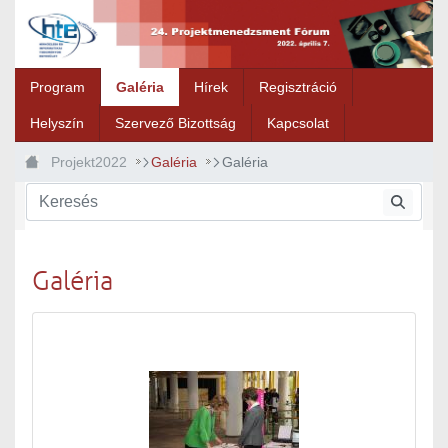
Ugrás a fő tartalomhoz
Program
Galéria
Hírek
Regisztráció
Helyszín
Szervező Bizottság
Kapcsolat
Projekt2022
Galéria
Galéria
Galéria
Médiatár