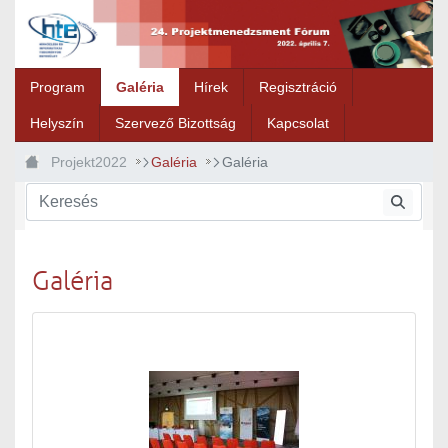
Ugrás a fő tartalomhoz
Program
Galéria
Hírek
Regisztráció
Helyszín
Szervező Bizottság
Kapcsolat
Projekt2022
Galéria
Galéria
Galéria
Médiatár