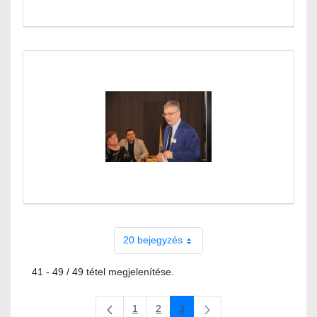
20 bejegyzés
41 - 49 / 49 tétel megjelenítése.
1
2
3
Oldal
Oldal
Oldal