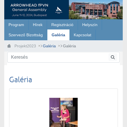
Ugrás a fő tartalomhoz
Program
Hírek
Regisztráció
Helyszín
Szervező Bizottság
Galéria
Kapcsolat
Projekt2023
Galéria
Galéria
Galéria
Médiatár