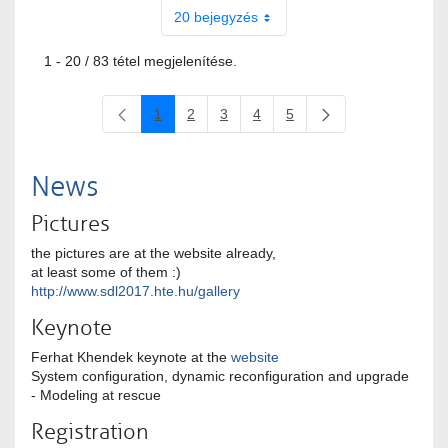
20 bejegyzés
1 - 20 / 83 tétel megjelenítése.
1
2
3
4
5
Oldal
Oldal
Oldal
Oldal
Oldal
News
Pictures
the pictures are at the website already,
at least some of them :)
http://www.sdl2017.hte.hu/gallery
Keynote
Ferhat Khendek keynote at the
website
System configuration, dynamic reconfiguration and upgrade
- Modeling at rescue
Registration