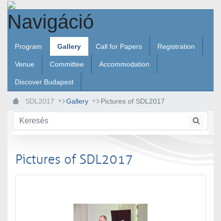
Ugrás a fő tartalomhoz
Navigáció
Program
Gallery
Call for Papers
Registration
Venue
Committee
Accommodation
Discover Budapest
SDL2017
Gallery
Pictures of SDL2017
Pictures of SDL2017
Médiatár