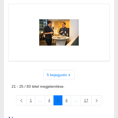
5 bejegyzés
21 - 25 / 83 tétel megjelenítése.
1
...
4
5
6
...
17
Oldal
Köztes oldalak Navigáljon a TAB billentyűvel.
Oldal
Oldal
Oldal
Köztes oldalak Navigáljon
Oldal