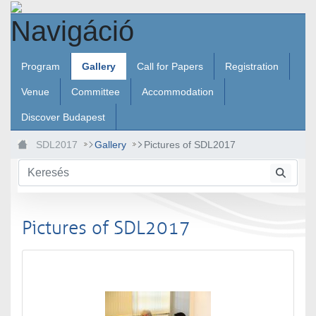
Ugrás a fő tartalomhoz
Navigáció
Program
Gallery
Call for Papers
Registration
Venue
Committee
Accommodation
Discover Budapest
SDL2017
Gallery
Pictures of SDL2017
Pictures of SDL2017
Médiatár