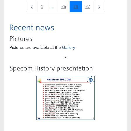
1
...
25
26
27
Oldal
Köztes oldalak Navigáljon a TAB billentyűve
Oldal
Oldal
Oldal
Recent news
Pictures
Pictures are available at the
Gallery
Specom History presentation