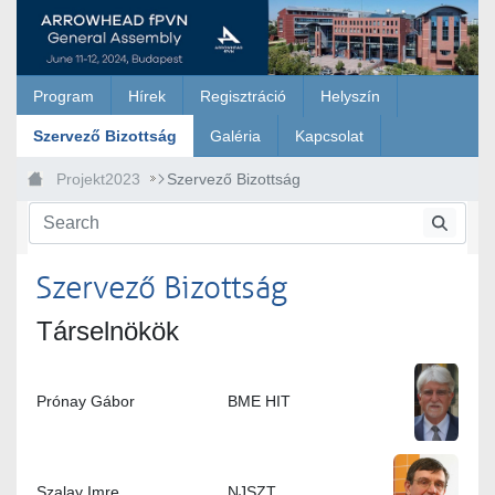
Skip to Main Content
Program
Hírek
Regisztráció
Helyszín
Szervező Bizottság
Galéria
Kapcsolat
Projekt2023
Szervező Bizottság
Szervező Bizottság
Társelnökök
Prónay Gábor
BME HIT
Szalay Imre
NJSZT