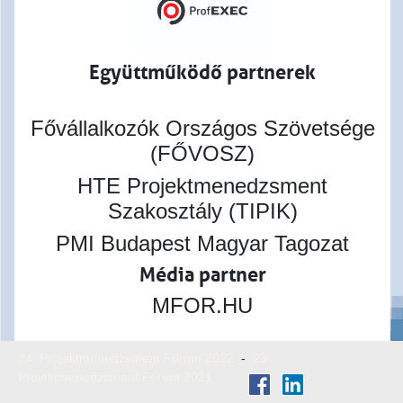
Együttműködő partnerek
Fővállalkozók Országos Szövetsége
(FŐVOSZ)
HTE Projektmenedzsment
Szakosztály (TIPIK)
PMI Budapest Magyar Tagozat
Média partner
MFOR.HU
24. Projektmenedzsment Fórum 2022
-
23.
Projektmenedzsment Fórum 2021