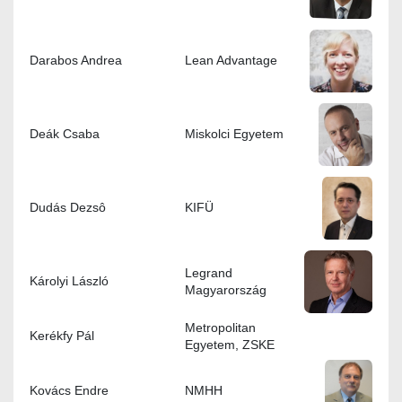
Darabos Andrea
Lean Advantage
Deák Csaba
Miskolci Egyetem
Dudás Dezsô
KIFÜ
Legrand
Károlyi László
Magyarország
Metropolitan
Kerékfy Pál
Egyetem, ZSKE
Kovács Endre
NMHH