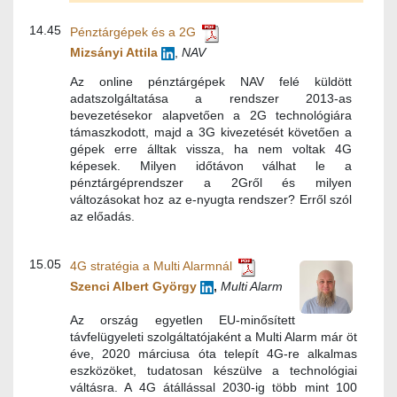
14.45
Pénztárgépek és a 2G
Mizsányi Attila
,
NAV
Az online pénztárgépek NAV felé küldött
adatszolgáltatása a rendszer 2013-as
bevezetésekor alapvetően a 2G technológiára
támaszkodott, majd a 3G kivezetését követően a
gépek erre álltak vissza, ha nem voltak 4G
képesek. Milyen időtávon válhat le a
pénztárgéprendszer a 2Gről és milyen
változásokat hoz az e-nyugta rendszer? Erről szól
az előadás.
15.05
4G stratégia a Multi Alarmnál
Szenci Albert György
,
Multi Alarm
Az ország egyetlen EU-minősített
távfelügyeleti szolgáltatójaként a Multi Alarm már öt
éve, 2020 márciusa óta telepít 4G-re alkalmas
eszközöket, tudatosan készülve a technológiai
váltásra. A 4G átállással 2030-ig több mint 100