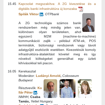
15.45
Kapcsolat megszakítva: A 2G kivezetése és a
digitális banki infrastruktúra új korszaka
Spilák Viktor
,
OTPbank
A 2G technológia számos banki
rendszerben még mindig jelen van,
különösen olyan területeken, ahol
egyszerű M2M (machine-to-machine)
kommunikáció zajlik – például ATM-ek, POS
terminálok, biztonsági rendszerek vagy távoli
adatgyűjtő eszközök esetében. Kivezetésük komoly
infrastruktúra-átalakítást követel meg és így
növekvő költségeket generálhat egy üzleti
kihívásokkal teli piacon.
16.05
Kerekasztal
Moderátor:
Ludányi Arnold
,
Colosseum
Budapest
Résztvevők:
Ko
llár Péter
,
NMHH,
Csaba
Tamás,
Yettel Hungary,