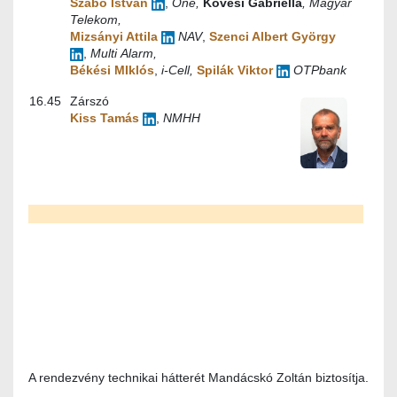
Szabó István
,
One,
Kövesi Gabriella
, Magyar
Telekom,
Mizsányi Attila
NAV
,
Szenci Albert György
,
Multi Alarm,
Békési MIklós
,
i-Cell,
Spilák Viktor
OTPbank
16.45
Zárszó
Kiss Tamás
,
NMHH
A rendezvény technikai hátterét Mandácskó Zoltán biztosítja.