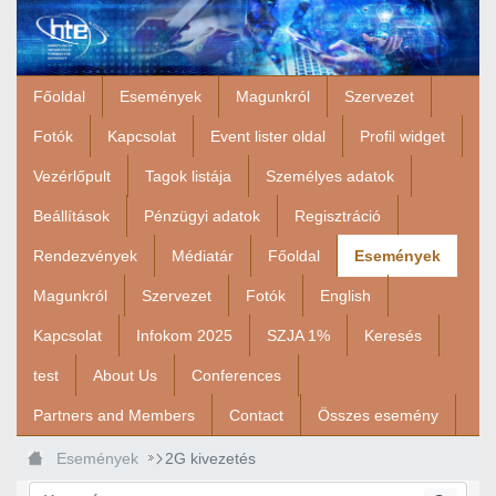
Ugrás a fő tartalomhoz
Főoldal
Események
Magunkról
Szervezet
Fotók
Kapcsolat
Event lister oldal
Profil widget
Vezérlőpult
Tagok listája
Személyes adatok
Beállítások
Pénzügyi adatok
Regisztráció
Rendezvények
Médiatár
Főoldal
Események
Magunkról
Szervezet
Fotók
English
Kapcsolat
Infokom 2025
SZJA 1%
Keresés
test
About Us
Conferences
Partners and Members
Contact
Összes esemény
Események
2G kivezetés