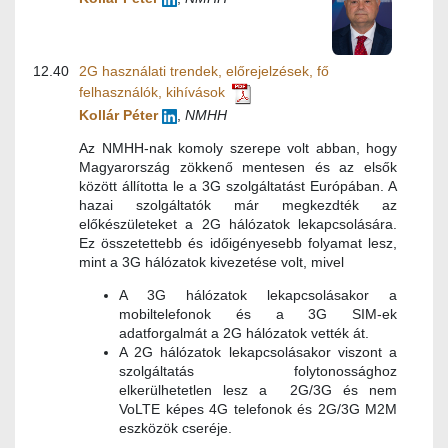
12.40
2G használati trendek, előrejelzések, fő
felhasználók, kihívások
Kollár Péter
,
NMHH
Az NMHH-nak komoly szerepe volt abban, hogy
Magyarország zökkenő mentesen és az elsők
között állította le a 3G szolgáltatást Európában. A
hazai szolgáltatók már megkezdték az
előkészületeket a 2G hálózatok lekapcsolására.
Ez összetettebb és időigényesebb folyamat lesz,
mint a 3G hálózatok kivezetése volt, mivel
A 3G hálózatok lekapcsolásakor a
mobiltelefonok és a 3G SIM-ek
adatforgalmát a 2G hálózatok vették át.
A 2G hálózatok lekapcsolásakor viszont a
szolgáltatás folytonossághoz
elkerülhetetlen lesz a 2G/3G és nem
VoLTE képes 4G telefonok és 2G/3G M2M
eszközök cseréje.