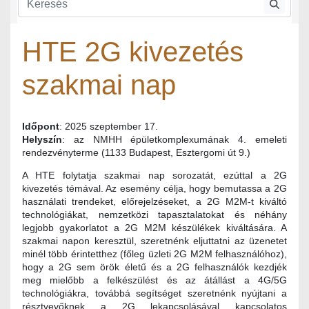
HTE 2G kivezetés
szakmai nap
Időpont
: 2025 szeptember 17.
Helyszín
: az NMHH épületkomplexumának 4. emeleti
rendezvényterme (1133 Budapest, Esztergomi út 9.)
A HTE folytatja szakmai nap sorozatát, ezúttal a 2G
kivezetés témával. Az esemény célja, hogy bemutassa a 2G
használati trendeket, előrejelzéseket, a 2G M2M-t kiváltó
technológiákat, nemzetközi tapasztalatokat és néhány
legjobb gyakorlatot a 2G M2M készülékek kiváltására. A
szakmai napon keresztül, szeretnénk eljuttatni az üzenetet
minél több érintetthez (főleg üzleti 2G M2M felhasználóhoz),
hogy a 2G sem örök életű és a 2G felhasználók kezdjék
meg mielőbb a felkészülést és az átállást a 4G/5G
technológiákra, továbbá segítséget szeretnénk nyújtani a
résztvevőknek a 2G lekapcsolásával kapcsolatos