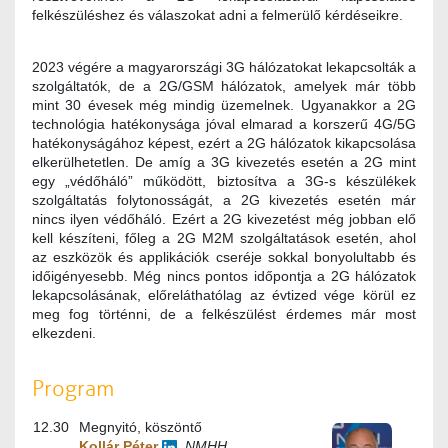
felkészüléshez és válaszokat adni a felmerülő kérdéseikre.
2023 végére a magyarországi 3G hálózatokat lekapcsolták a
szolgáltatók, de a 2G/GSM hálózatok, amelyek már több
mint 30 évesek még mindig üzemelnek. Ugyanakkor a 2G
technológia hatékonysága jóval elmarad a korszerű 4G/5G
hatékonyságához képest, ezért a 2G hálózatok kikapcsolása
elkerülhetetlen. De amíg a 3G kivezetés esetén a 2G mint
egy „védőháló” működött, biztosítva a 3G-s készülékek
szolgáltatás folytonosságát, a 2G kivezetés esetén már
nincs ilyen védőháló. Ezért a 2G kivezetést még jobban elő
kell készíteni, főleg a 2G M2M szolgáltatások esetén, ahol
az eszközök és applikációk cseréje sokkal bonyolultabb és
időigényesebb. Még nincs pontos időpontja a 2G hálózatok
lekapcsolásának, előreláthatólag az évtized vége körül ez
meg fog történni, de a felkészülést érdemes már most
elkezdeni.
Program
12.30
Megnyitó, köszöntő
Kollár Péter
,
NMHH