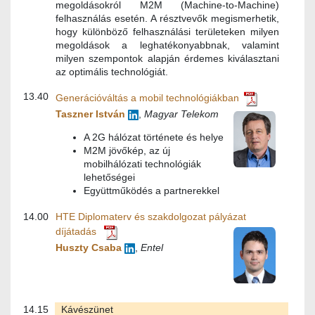
megoldásokról M2M (Machine-to-Machine)
felhasználás esetén. A résztvevők megismerhetik,
hogy különböző felhasználási területeken milyen
megoldások a leghatékonyabbnak, valamint
milyen szempontok alapján érdemes kiválasztani
az optimális technológiát.
13.40
Generációváltás a mobil technológiákban
Taszner István
,
Magyar Telekom
A 2G hálózat története és helye
M2M jövőkép, az új
mobilhálózati technológiák
lehetőségei
Együttműködés a partnerekkel
14.00
HTE Diplomaterv és szakdolgozat pályázat
díjátadás
Huszty Csaba
,
Entel
14.15
Kávészünet