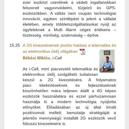
ezer eszközt cserélnek a védett ingatlanokban
felszerelt vagyonvédelmi, tűzjelző és GPS-
eszközökben. A váltás nem csupán technológiai
innováció, egyben szintlépést is jelent a vállalat
életében, amely többletszolgáltatásokat nyújt az
ügyfeleknek a Multi Alarm céges értékeire –
tisztesség, minőség, szakmaiság – építve.
15.25
A 2G kivezetésének pozitív hatásai a telematika és
az elektronikus útdíj világában
Békési MIklós
,
i-Cell
Az i-Cell, mint piacvezető telematikai és
elektronikus útdíj szolgáltató tudatosan
készül a 2G kivezetésére. A folyamatos
piaci kitekintéseknek és fejlesztéseknek
köszönhetően mára teljesen átállt a 4G képes
eszközök használatára és ezzel párhuzamosan
használja ki a modern technológia nyújtotta
előnyöket. Előadásában az új által kínált
pozitívumok mellett, bemutatja stratégiáját a
jelentős mennyiségű installált 2G eszközök vevő
fókuszú kivezetésére is.