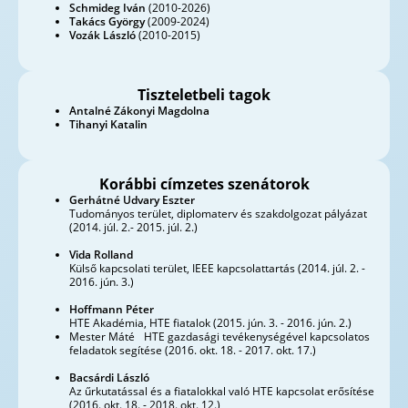
Schmideg Iván
(2010-2026)
Takács György
(2009-2024)
Vozák László
(2010-2015)
Tiszteletbeli tagok
Antalné Zákonyi Magdolna
Tihanyi Katalin
Korábbi címzetes szenátorok
Gerhátné Udvary Eszter
Tudományos terület, diplomaterv és szakdolgozat pályázat
(2014. júl. 2.- 2015. júl. 2.)
Vida Rolland
Külső kapcsolati terület, IEEE kapcsolattartás (2014. júl. 2. -
2016. jún. 3.)
Hoffmann Péter
HTE Akadémia, HTE fiatalok (2015. jún. 3. - 2016. jún. 2.)
Mester Máté HTE gazdasági tevékenységével kapcsolatos
feladatok segítése (2016. okt. 18. - 2017. okt. 17.)
Bacsárdi László
Az űrkutatással és a fiatalokkal való HTE kapcsolat erősítése
(2016. okt. 18. - 2018. okt. 12.)