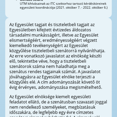
UTM kihívásainak az ITC szektorhoz tartozó kérdésköreinek
egyesületi koordinációja (2021. október 7. - 2022. október 6.)
Az Egyesület tagjait és tiszteletbeli tagjait az
Egyesületben kifejtett évtizedes áldozatos
társadalmi munkásságért, illetve az Egyesület
elismertségéért, eredményességéért végzett
kiemelkedő tevékenységért az Egyesület
közgyűlése tiszteletbeli szenátorrá nyilváníthatja.
Az erre vonatkozó javaslatot az elnökség készíti
elő, tekintetbe véve, hogy a tiszteletbeli
szenátorok száma nem haladhatja meg a
szenátus rendes tagjainak számát. A javaslatot
jóváhagyásra az Egyesület elnöke terjeszti a
közgyűlés elé. A cím adományozását követő öt
évig érvényes, adományozása megismételhető.
Az Egyesület elnöksége kiemelt egyesületi
feladatot ellátó, de a szenátusban szavazati joggal
nem rendelkező személyeket, megbízatásuk
időszakára, de legfeljebb egy évre címzetes