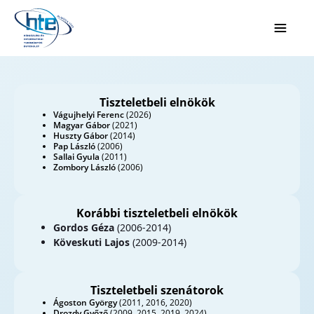
Ugrás a fő tartalomhoz
Tiszteletbeli elnökök
Vágujhelyi Ferenc
(2026)
Magyar Gábor
(2021)
Huszty Gábor
(2014)
Pap László
(2006)
Sallai Gyula
(2011)
Zombory László
(2006)
Korábbi tiszteletbeli elnökök
Gordos Géza
(2006-2014)
Köveskuti Lajos
(2009-2014)
Tiszteletbeli szenátorok
Ágoston György
(2011, 2016, 2020)
Drozdy Győző
(2009, 2015, 2019, 2024)