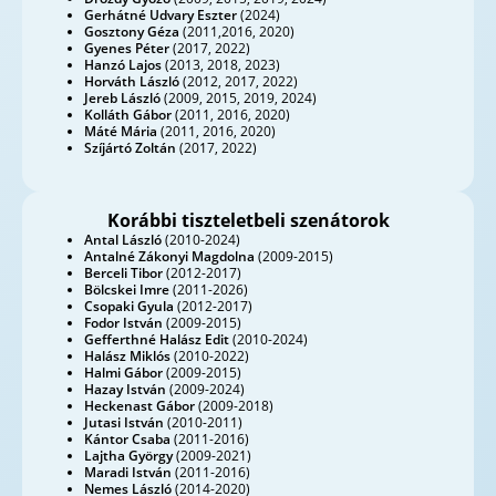
Gerhátné Udvary
Eszter
(2024)
Gosztony Géza
(2011,2016, 2020)
Gyenes Péter
(2017, 2022)
Hanzó Lajos
(2013, 2018, 2023)
Horváth László
(2012, 2017, 2022)
Jereb László
(2009, 2015, 2019, 2024)
Kolláth Gábor
(2011, 2016, 2020)
Máté Mária
(2011, 2016, 2020)
Szíjártó Zoltán
(2017, 2022)
Korábbi tiszteletbeli szenátorok
Antal László
(2010-2024)
Antalné Zákonyi Magdolna
(2009-2015)
Berceli Tibor
(2012-2017)
Bölcskei Imre
(2011-2026)
Csopaki Gyula
(2012-2017)
Fodor István
(2009-2015)
Gefferthné Halász Edit
(2010-2024)
Halász Miklós
(2010-2022)
Halmi Gábor
(2009-2015)
Hazay István
(2009-2024)
Heckenast Gábor
(2009-2018)
Jutasi István
(2010-2011)
Kántor Csaba
(2011-2016)
Lajtha György
(2009-2021)
Maradi István
(2011-2016)
Nemes László
(2014-2020)