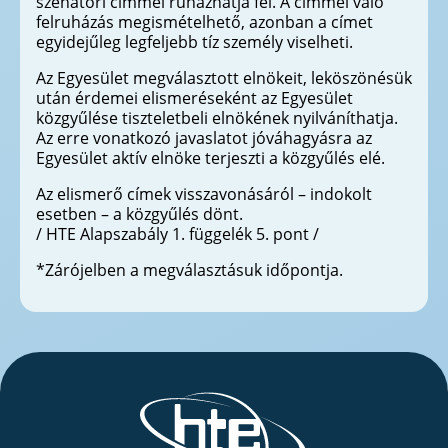
szenátori címmel ruházhatja fel. A címmel való
felruházás megismételhető, azonban a címet
egyidejűleg legfeljebb tíz személy viselheti.
Az Egyesület megválasztott elnökeit, leköszönésük
után érdemei elismeréseként az Egyesület
közgyűlése tiszteletbeli elnökének nyilváníthatja.
Az erre vonatkozó javaslatot jóváhagyásra az
Egyesület aktív elnöke terjeszti a közgyűlés elé.
Az elismerő címek visszavonásáról – indokolt
esetben – a közgyűlés dönt.
/ HTE Alapszabály 1. függelék 5. pont /
*Zárójelben a megválasztásuk időpontja.