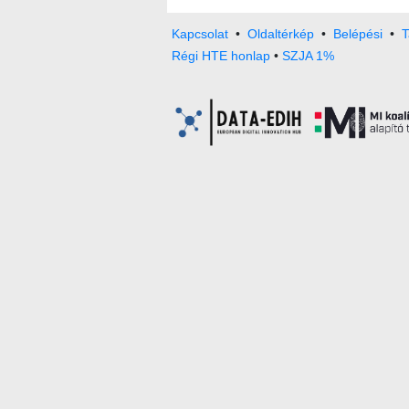
Kapcsolat
•
Oldaltérkép
•
Belépési
•
T
Régi HTE honlap
•
SZJA 1%