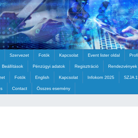
Szervezet
Fotók
Kapcsolat
Event lister oldal
Prof
Beállítások
Pénzügyi adatok
Regisztráció
Rendezvények
zet
Fotók
English
Kapcsolat
Infokom 2025
SZJA 
rs
Contact
Összes esemény