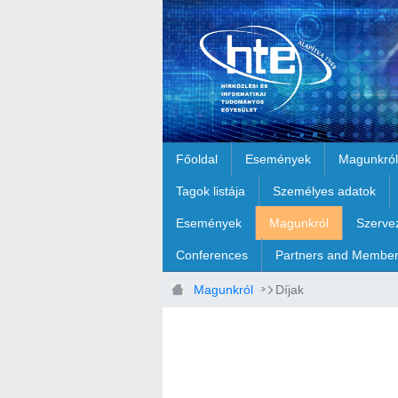
Ugrás a fő tartalomhoz
Főoldal
Események
Magunkról
Tagok listája
Személyes adatok
Események
Magunkról
Szerve
Conferences
Partners and Membe
Magunkról
Díjak