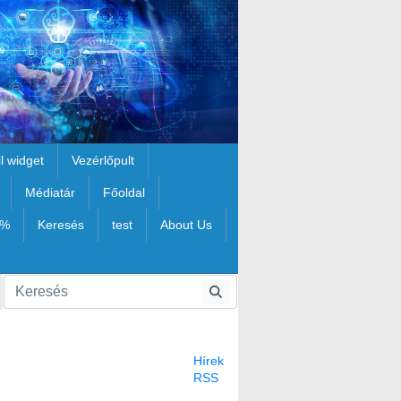
il widget
Vezérlőpult
Médiatár
Főoldal
1%
Keresés
test
About Us
Hírek
RSS