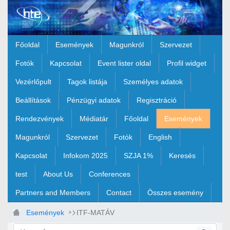
Ugrás a fő tartalomhoz
Főoldal
Események
Magunkról
Szervezet
Fotók
Kapcsolat
Event lister oldal
Profil widget
Vezérlőpult
Tagok listája
Személyes adatok
Beállítások
Pénzügyi adatok
Regisztráció
Rendezvények
Médiatár
Főoldal
Események
Magunkról
Szervezet
Fotók
English
Kapcsolat
Infokom 2025
SZJA 1%
Keresés
test
About Us
Conferences
Partners and Members
Contact
Összes esemény
Események
ITF-MATÁV