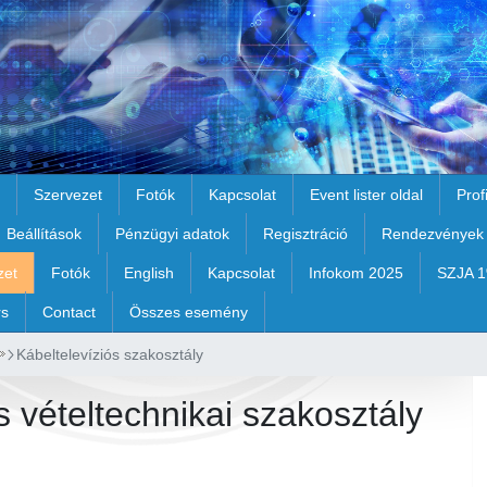
Szervezet
Fotók
Kapcsolat
Event lister oldal
Prof
Beállítások
Pénzügyi adatok
Regisztráció
Rendezvények
zet
Fotók
English
Kapcsolat
Infokom 2025
SZJA 
rs
Contact
Összes esemény
Kábeltelevíziós szakosztály
s vételtechnikai szakosztály