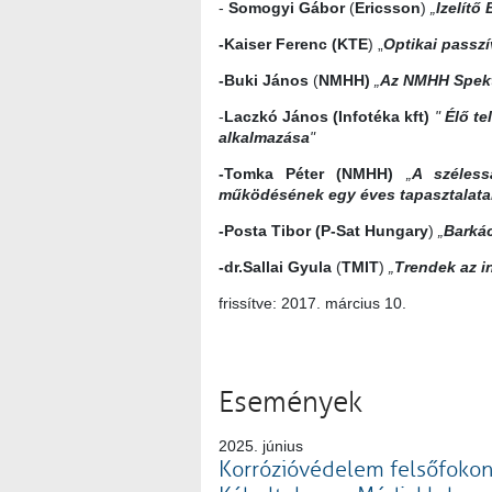
-
Somogyi Gábor
(
Ericsson
)
„
Izelítő
-Kaiser Ferenc (KTE
) „
Optikai passzí
-Buki János
(
NMHH)
„
Az NMHH Spekt
-
Laczkó János (Infotéka kft)
"
Élő
te
alkalmazása
"
-Tomka Péter (NMHH)
„
A széless
működésének egy éves tapasztalata
-Posta Tibor
(P-Sat Hungary
)
„
Barkác
-dr.Sallai Gyula
(
TMIT
)
„
Trendek az i
frissítve: 2017. március 10.
Események
2025. június
Korrózióvédelem felsőfokon..