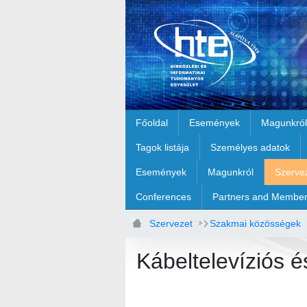
Ugrás a fő tartalomhoz
Főoldal
Események
Magunkról
Tagok listája
Személyes adatok
Események
Magunkról
Szerve
Conferences
Partners and Membe
Szervezet
Szakmai közösségek
Kábeltelevíziós é