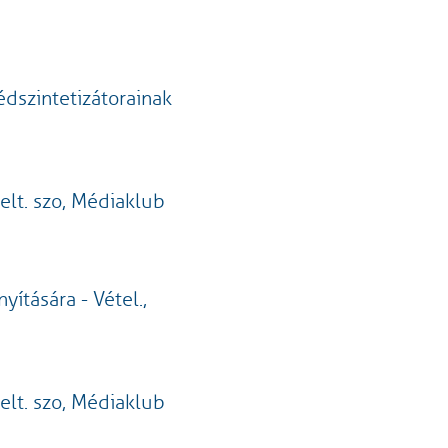
dszintetizátorainak
a
belt. szo, Médiaklub
yítására - Vétel.,
belt. szo, Médiaklub