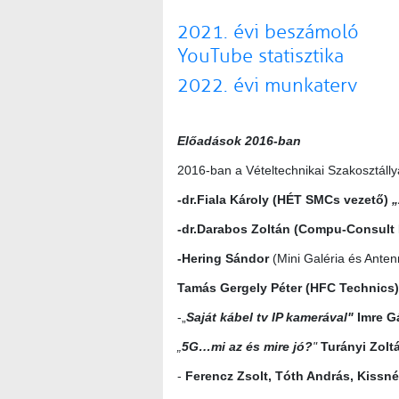
2021. évi beszámoló
YouTube statisztika
2022. évi munkaterv
Előadások 2016-ban
2016-ban a Vételtechnikai Szakosztálly
-dr.Fiala Károly (HÉT SMCs vezető)
„
-dr.Darabos Zoltán (Compu-Consult 
-Hering Sándor
(Mini Galéria és Anten
Tamás Gergely Péter (HFC Technics)
-„
Saját kábel tv IP kamerával"
Imre G
„
5G…mi az és mire jó?
"
Turányi Zolt
-
Ferencz Zsolt, Tóth András, Kissn