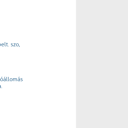
lt. szo,
ióállomás
.