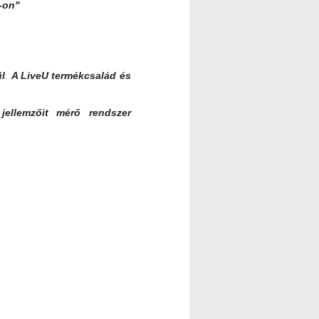
-on"
ül
.
A LiveU termékcsalád és
jellemzőit mérő rendszer