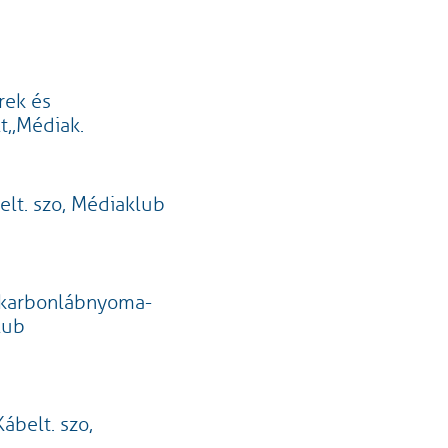
rek és
lt,,Médiak.
belt. szo, Médiaklub
 karbonlábnyoma-
lub
Kábelt. szo,