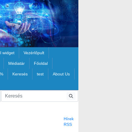
il widget
Vezérlőpult
Médiatár
Főoldal
1%
Keresés
test
About Us
Hírek
RSS