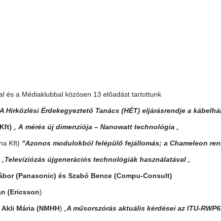
al és a Médiaklubbal közösen 13 előadást tartottunk
A Hírközlési Érdekegyeztető Tanács (HÉT) eljárásrendje a kábelhá
Kft)
„
A
mérés új dimenziója – Nanowatt technológia
„
na Kft)
"Azonos modulokból felépülő fejállomás; a Chameleon ren
„
Televíziózás újgenerációs technológiák használatával
„
ábor (Panasonic) és Szabó Bence (Compu-Consult)
án
(Ericsson
)
é Akli Mária (NMHH
)
„
A műsorszórás aktuális kérdései az ITU-RWP