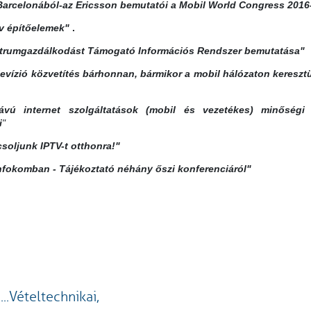
 Barcelonából-az Ericsson bemutatói a Mobil World Congress 2016
v építőelemek"
.
rumgazdálkodást Támogató Információs Rendszer bemutatása"
levízió közvetítés bárhonnan, bármikor a mobil hálózaton kereszt
ávú
internet szolgáltatások (mobil és vezetékes) minőségi 
i
"
soljunk IPTV-t otthonra!"
nfokomban - Tájékoztató néhány őszi konferenciáról"
.Vételtechnikai,