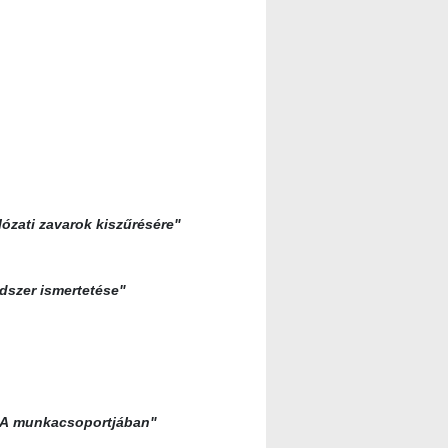
lózati zavarok kiszűrésére"
dszer ismertetése"
6A
munkacsoportjában"