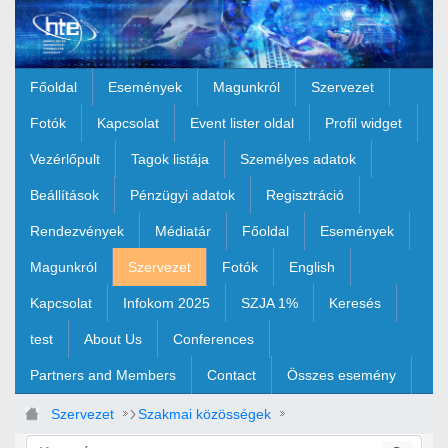
Ugrás a fő tartalomhoz
Főoldal
Események
Magunkról
Szervezet
Fotók
Kapcsolat
Event lister oldal
Profil widget
Vezérlőpult
Tagok listája
Személyes adatok
Beállítások
Pénzügyi adatok
Regisztráció
Rendezvények
Médiatár
Főoldal
Események
Magunkról
Szervezet
Fotók
English
Kapcsolat
Infokom 2025
SZJA 1%
Keresés
test
About Us
Conferences
Partners and Members
Contact
Összes esemény
Szervezet
Szakmai közösségek