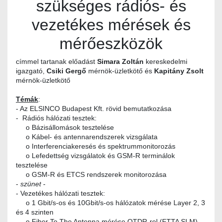
szükséges rádiós- és
vezetékes mérések és
mérőeszközök
címmel tartanak előadást
Simara Zoltán
kereskedelmi
igazgató,
Csiki Gergő
mérnök-üzletkötő és
Kapitány Zsolt
mérnök-üzletkötő
Témák
:
- Az ELSINCO Budapest Kft. rövid bemutatkozása
- Rádiós hálózati tesztek:
o Bázisállomások tesztelése
o Kábel- és antennarendszerek vizsgálata
o Interferenciakeresés és spektrummonitorozás
o Lefedettség vizsgálatok és GSM-R terminálok
tesztelése
o GSM-R és ETCS rendszerek monitorozása
-
szünet
-
- Vezetékes hálózati tesztek:
o 1 Gbit/s-os és 10Gbit/s-os hálózatok mérése Layer 2, 3
és 4 szinten
o Fiber To The Antenna mérése OTDR-rel (FTTA SLM)