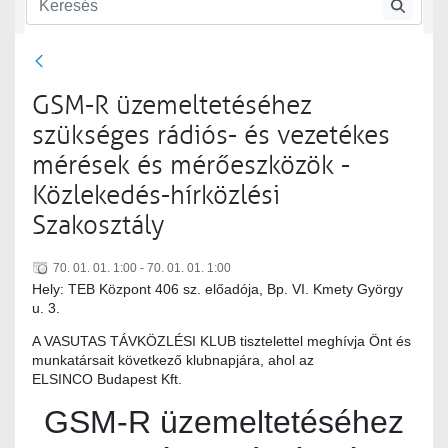
Közlekedés-hírközlési szakosztály
Közlekedés-hírközlési szakosztály rendezvényei
GSM-R üzemeltetéséhez
szükséges rádiós- és vezetékes
mérések és mérőeszközök -
Közlekedés-hírközlési
Szakosztály
70. 01. 01. 1:00 - 70. 01. 01. 1:00
Hely: TEB Központ 406 sz. előadója, Bp. VI. Kmety György
u. 3.
A VASUTAS TÁVKÖZLÉSI KLUB tisztelettel meghívja Önt és
munkatársait következő klubnapjára, ahol az
ELSINCO Budapest Kft.
GSM-R üzemeltetéséhez