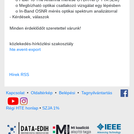
o Megbízható optikai csatlakozó vizsgálat egy lépésben
o In-Band OSNR mérés optikai spektrum analizátorral
- Kérdések, válaszok
Minden érdeklődőt szeretettel várunk!
közlekedés-hírközlési szakosztály
hte.event-export
Hírek RSS
Kapcsolat
•
Oldaltérkép
•
Belépési
•
Tagnyilvántartás
Régi HTE honlap
•
SZJA 1%