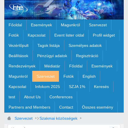
Ugrás a fő tartalomhoz
Főoldal
Események
Magunkról
Szervezet
Fotók
Kapcsolat
Event lister oldal
Profil widget
Vezérlőpult
Tagok listája
Személyes adatok
Beállítások
Pénzügyi adatok
Regisztráció
Rendezvények
Médiatár
Főoldal
Események
Magunkról
Szervezet
Fotók
English
Kapcsolat
Infokom 2025
SZJA 1%
Keresés
test
About Us
Conferences
Partners and Members
Contact
Összes esemény
Szervezet
Szakmai közösségek