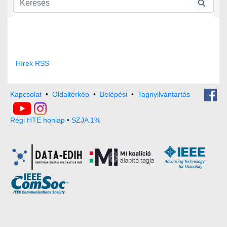
Közlekedés-hírközlési szakosztály
Közlekedés-hírközlési szakosztály rendezvényei
Hírek RSS
Kapcsolat
•
Oldaltérkép
•
Belépési
•
Tagnyilvántartás
Régi HTE honlap
•
SZJA 1%