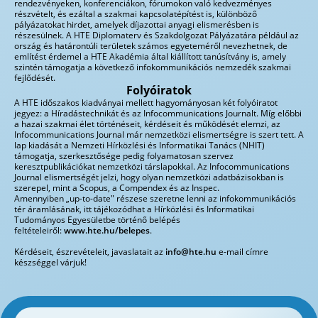
rendezvényeken, konferenciákon, fórumokon való kedvezményes
részvételt, és ezáltal a szakmai kapcsolatépítést is, különböző
pályázatokat hirdet, amelyek díjazottai anyagi elismerésben is
részesülnek. A HTE Diplomaterv és Szakdolgozat Pályázatára például az
ország és határontúli területek számos egyeteméről nevezhetnek, de
említést érdemel a HTE Akadémia által kiállított tanúsítvány is, amely
szintén támogatja a következő infokommunikációs nemzedék szakmai
fejlődését.
Folyóiratok
A HTE időszakos kiadványai mellett hagyományosan két folyóiratot
jegyez: a Híradástechnikát és az Infocommunications Journalt. Míg előbbi
a hazai szakmai élet történéseit, kérdéseit és működését elemzi, az
Infocommunications Journal már nemzetközi elismertségre is szert tett. A
lap kiadását a Nemzeti Hírközlési és Informatikai Tanács (NHIT)
támogatja, szerkesztősége pedig folyamatosan szervez
keresztpublikációkat nemzetközi társlapokkal. Az Infocommunications
Journal elismertségét jelzi, hogy olyan nemzetközi adatbázisokban is
szerepel, mint a Scopus, a Compendex és az Inspec.
Amennyiben „up-to-date" részese szeretne lenni az infokommunikációs
tér áramlásának, itt tájékozódhat a Hírközlési és Informatikai
Tudományos Egyesületbe történő belépés
feltételeiről:
www.hte.hu/belepes
.
Kérdéseit, észrevételeit, javaslatait az
info@hte.hu
e-mail címre
készséggel várjuk!