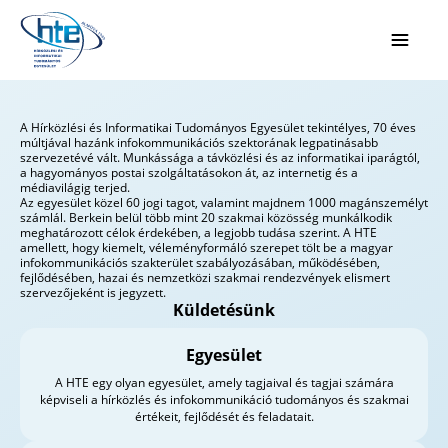
Ugrás a fő tartalomhoz
A Hírközlési és Informatikai Tudományos Egyesület tekintélyes, 70 éves
múltjával hazánk infokommunikációs szektorának legpatinásabb
szervezetévé vált. Munkássága a távközlési és az informatikai iparágtól,
a hagyományos postai szolgáltatásokon át, az internetig és a
médiavilágig terjed.
Az egyesület közel 60 jogi tagot, valamint majdnem 1000 magánszemélyt
számlál. Berkein belül több mint 20 szakmai közösség munkálkodik
meghatározott célok érdekében, a legjobb tudása szerint. A HTE
amellett, hogy kiemelt, véleményformáló szerepet tölt be a magyar
infokommunikációs szakterület szabályozásában, működésében,
fejlődésében, hazai és nemzetközi szakmai rendezvények elismert
szervezőjeként is jegyzett.
Küldetésünk
Egyesület
A HTE egy olyan egyesület, amely tagjaival és tagjai számára
képviseli a hírközlés és infokommunikáció tudományos és szakmai
értékeit, fejlődését és feladatait.