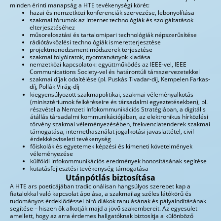
minden érinti manapság a HTE tevékenységi körét:
hazai és nemzetközi konferenciák szervezése, lebonyolítása
szakmai fórumok az internet technológiák és szolgáltatások
elterjesztéséhez
műsorelosztási és tartalomipari technológiák népszerűsítése
rádiótávközlési technológiák ismeretterjesztése
projektmenedzsment módszerek terjesztése
szakmai folyóiratok, nyomtatványok kiadása
nemzetközi kapcsolatok: együttműködés az IEEE-vel, IEEE
Communications Society-vel és határontúli társszervezetekkel
szakmai díjak odaítélése (pl. Puskás Tivadar-díj, Kempelen Farkas-
díj, Pollák Virág-díj
kiegyensúlyozott szakmapolitikai, szakmai véleményalkotás
(minisztériumok felkéréseire és társadalmi egyeztetésekben), pl.
részvétel a Nemzeti Infokommunikációs Stratégiában, a digitális
átállás társadalmi kommunikációjában, az elektronikus hírközlési
törvény szakmai véleményezésében, frekvenciatenderek szakmai
támogatása, internethasználat jogalkotási javaslattétel, civil
érdekképviseleti tevékenység
főiskolák és egyetemek képzési és kimeneti követelmények
véleményezése
külföldi infokommunikációs eredmények honosításának segítése
kutatásfejlesztési tevékenység támogatása
Utánpótlás biztosítása
A HTE ars poeticájában tradicionálisan hangsúlyos szerepet kap a
fiatalokkal való kapcsolat ápolása, a szakmailag széles látókörű és
tudományos érdeklődéssel bíró diákok tanulásának és pályaindításának
segítése – hiszen ők alkotják majd a jövő szakembereit. Az egyesület
amellett, hogy az arra érdemes hallgatóknak biztosítja a különböző