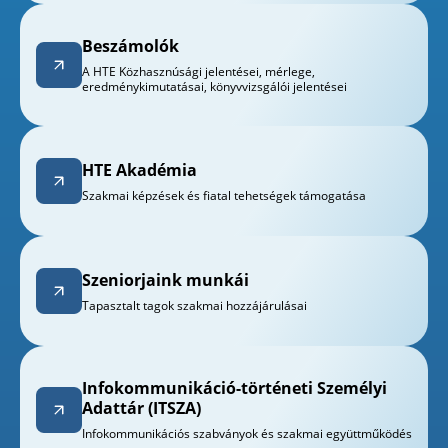
Beszámolók
A HTE Közhasznúsági jelentései, mérlege,
eredménykimutatásai, könyvvizsgálói jelentései
HTE Akadémia
Szakmai képzések és fiatal tehetségek támogatása
Szeniorjaink munkái
Tapasztalt tagok szakmai hozzájárulásai
Infokommunikáció-történeti Személyi
Adattár (ITSZA)
Infokommunikációs szabványok és szakmai együttműködés