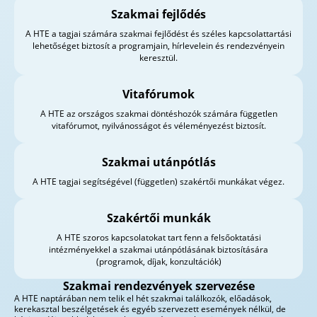
Szakmai fejlődés
A HTE a tagjai számára szakmai fejlődést és széles kapcsolattartási
lehetőséget biztosít a programjain, hírlevelein és rendezvényein
keresztül.
Vitafórumok
A HTE az országos szakmai döntéshozók számára független
vitafórumot, nyilvánosságot és véleményezést biztosít.
Szakmai utánpótlás
A HTE tagjai segítségével (független) szakértői munkákat végez.
Szakértői munkák
A HTE szoros kapcsolatokat tart fenn a felsőoktatási
intézményekkel a szakmai utánpótlásának biztosítására
(programok, díjak, konzultációk)
Szakmai rendezvények szervezése
A HTE naptárában nem telik el hét szakmai találkozók, előadások,
kerekasztal beszélgetések és egyéb szervezett események nélkül, de