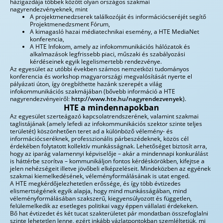
házigazdája többek között olyan országos szakmai
nagyrendezvényeknek, mint
A projektmenedzserek találkozóját és információcseréjét segítő
Projektmenedzsment Fórum,
A kimagasló hazai médiatechnikai esemény, a HTE MediaNet
konferencia,
A HTE Infokom, amely az infokommunikációs hálózatok és
alkalmazások legfrissebb piaci, műszaki és szabályozási
kérdéseinek egyik legelismertebb rendezvénye.
Az egyesület az utóbbi években számos nemzetközi tudományos
konferencia és workshop magyarországi megvalósítását nyerte el
pályázati úton, így öregbíthette hazánk szerepét a világ
infokommunikációs szakmájában (bővebb információ a HTE
nagyrendezvényeiről:
http://www.hte.hu/nagyrendezvenyek
).
HTE a mindennapokban
Az egyesület szerteágazó kapcsolatrendszerének, valamint szakmai
taglistájának (amely lefedi az infokommunikációs szektor szinte teljes
területét) köszönhetően teret ad a különböző vélemény- és
információcseréknek, professzionális párbeszédeknek, közös cél
érdekében folytatott kollektív munkásságnak. Lehetőséget biztosít arra,
hogy az iparág valamennyi képviselője – akár a mindennapi konkurálást
is háttérbe szorítva – kommunikáljon fontos kérdéskörökben, kifejtse a
jelen nehézségeit illetve jövőbeli elképzeléseit. Mindeközben az egyének
szakmai kiemelkedésének, véleményformálásának is utat enged.
A HTE megkérdőjelezhetetlen erőssége, és így több évtizedes
elismertségének egyik alapja, hogy mind munkásságában, mind
véleményformálásában szakszerű, kiegyensúlyozott és független,
felülemelkedik az esetleges politikai vagy éppen vállalati érdekeken.
Bő hat évtizedet és két tucat szakterületet pár mondatban összefoglalni
szinte lehetetlen lenne, ezért inkább vázlatpontokban szemléltetjük, mi