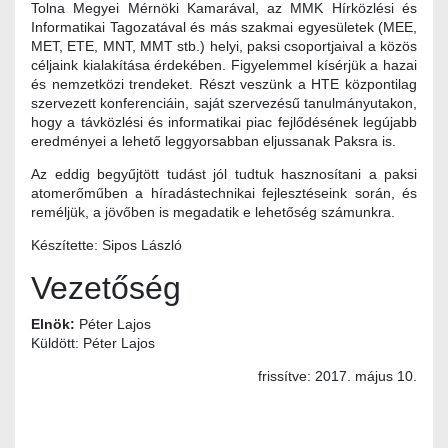
Tolna Megyei Mérnöki Kamarával, az MMK Hírközlési és
Informatikai Tagozatával és más szakmai egyesületek (MEE,
MET, ETE, MNT, MMT stb.) helyi, paksi csoportjaival a közös
céljaink kialakítása érdekében. Figyelemmel kísérjük a hazai
és nemzetközi trendeket. Részt veszünk a HTE központilag
szervezett konferenciáin, saját szervezésű tanulmányutakon,
hogy a távközlési és informatikai piac fejlődésének legújabb
eredményei a lehető leggyorsabban eljussanak Paksra is.
Az eddig begyűjtött tudást jól tudtuk hasznosítani a paksi
atomerőműben a híradástechnikai fejlesztéseink során, és
reméljük, a jövőben is megadatik e lehetőség számunkra.
Készítette: Sipos László
Vezetőség
Elnök:
Péter Lajos
Küldött: Péter Lajos
frissítve: 2017. május 10.