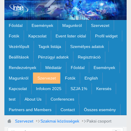
Ugrás a fő tartalomhoz
Főoldal
Események
Magunkról
Szervezet
Fotók
Kapcsolat
Event lister oldal
Profil widget
Vezérlőpult
Tagok listája
Személyes adatok
Beállítások
Pénzügyi adatok
Regisztráció
Rendezvények
Médiatár
Főoldal
Események
Magunkról
Szervezet
Fotók
English
Kapcsolat
Infokom 2025
SZJA 1%
Keresés
test
About Us
Conferences
Partners and Members
Contact
Összes esemény
Szervezet
Szakmai közösségek
Paksi csoport