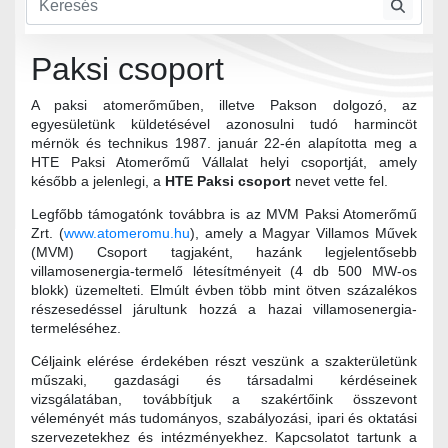
Paksi csoport
A paksi atomerőműben, illetve Pakson dolgozó, az
egyesületünk küldetésével azonosulni tudó harmincöt
mérnök és technikus 1987. január 22-én alapította meg a
HTE Paksi Atomerőmű Vállalat helyi csoportját, amely
később a jelenlegi, a
HTE Paksi csoport
nevet vette fel.
Legfőbb támogatónk továbbra is az MVM Paksi Atomerőmű
Zrt. (
www.atomeromu.hu
), amely a Magyar Villamos Művek
(MVM) Csoport tagjaként, hazánk legjelentősebb
villamosenergia-termelő létesítményeit (4 db 500 MW-os
blokk) üzemelteti. Elmúlt évben több mint ötven százalékos
részesedéssel járultunk hozzá a hazai villamosenergia-
termeléséhez.
Céljaink elérése érdekében részt veszünk a szakterületünk
műszaki, gazdasági és társadalmi kérdéseinek
vizsgálatában, továbbítjuk a szakértőink összevont
véleményét más tudományos, szabályozási, ipari és oktatási
szervezetekhez és intézményekhez. Kapcsolatot tartunk a