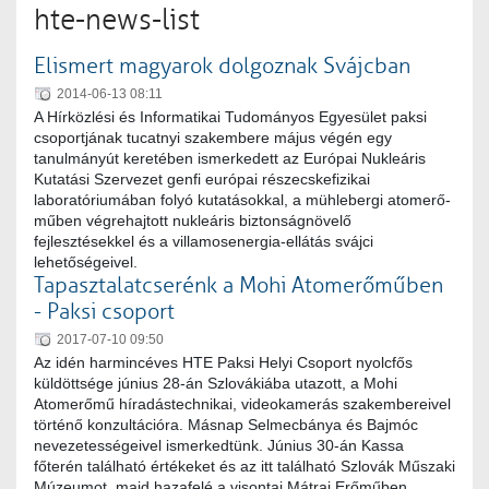
hte-news-list
Elismert magyarok dolgoznak Svájcban
2014-06-13 08:11
A Hírközlési és Informatikai Tudományos Egyesület paksi
csoportjának tucatnyi szakembere május végén egy
tanulmányút keretében ismerkedett az Európai Nukleáris
Kutatási Szervezet genfi európai részecskefizikai
laboratóriumában folyó kutatásokkal, a mühlebergi atomerő-
műben végrehajtott nukleáris biztonságnövelő
fejlesztésekkel és a villamosenergia-ellátás svájci
lehetőségeivel.
Tapasztalatcserénk a Mohi Atomerőműben
- Paksi csoport
2017-07-10 09:50
Az idén harmincéves HTE Paksi Helyi Csoport nyolcfős
küldöttsége június 28-án Szlovákiába utazott, a Mohi
Atomerőmű híradástechnikai, videokamerás szakembereivel
történő konzultációra. Másnap Selmecbánya és Bajmóc
nevezetességeivel ismerkedtünk. Június 30-án Kassa
főterén található értékeket és az itt található Szlovák Műszaki
Múzeumot, majd hazafelé a visontai Mátrai Erőműben