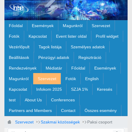
Ugrás a fő tartalomhoz
Főoldal
Események
Magunkról
Szervezet
Fotók
Kapcsolat
Event lister oldal
Profil widget
Vezérlőpult
Tagok listája
Személyes adatok
Beállítások
Pénzügyi adatok
Regisztráció
Rendezvények
Médiatár
Főoldal
Események
Magunkról
Szervezet
Fotók
English
Kapcsolat
Infokom 2025
SZJA 1%
Keresés
test
About Us
Conferences
Partners and Members
Contact
Összes esemény
Szervezet
Szakmai közösségek
Paksi csoport