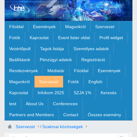
Ugrás a fő tartalomhoz
Főoldal
Események
Magunkról
Szervezet
Fotók
Kapcsolat
Event lister oldal
Profil widget
Vezérlőpult
Tagok listája
Személyes adatok
Beállítások
Pénzügyi adatok
Regisztráció
Rendezvények
Médiatár
Főoldal
Események
Magunkról
Szervezet
Fotók
English
Kapcsolat
Infokom 2025
SZJA 1%
Keresés
test
About Us
Conferences
Partners and Members
Contact
Összes esemény
Szervezet
Szakmai közösségek