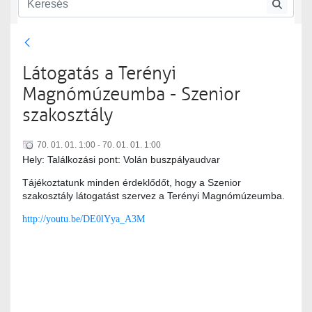
Szenior szakosztály
Szenior szakosztály rendezvényei
Látogatás a Terényi
Magnómúzeumba - Szenior
szakosztály
70. 01. 01. 1:00 - 70. 01. 01. 1:00
Hely: Találkozási pont: Volán buszpályaudvar
Tájékoztatunk minden érdeklődőt, hogy a Szenior
szakosztály látogatást szervez a Terényi Magnómúzeumba.
http://youtu.be/DE0lYya_A3M