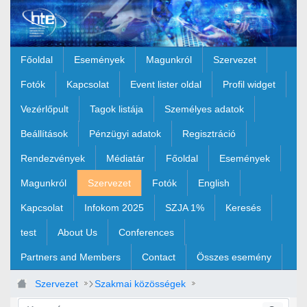
Ugrás a fő tartalomhoz
Főoldal
Események
Magunkról
Szervezet
Fotók
Kapcsolat
Event lister oldal
Profil widget
Vezérlőpult
Tagok listája
Személyes adatok
Beállítások
Pénzügyi adatok
Regisztráció
Rendezvények
Médiatár
Főoldal
Események
Magunkról
Szervezet
Fotók
English
Kapcsolat
Infokom 2025
SZJA 1%
Keresés
test
About Us
Conferences
Partners and Members
Contact
Összes esemény
Szervezet
Szakmai közösségek