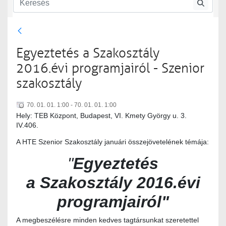
Szenior szakosztály
Szenior szakosztály rendezvényei
Egyeztetés a Szakosztály
2016.évi programjairól - Szenior
szakosztály
70. 01. 01. 1:00 - 70. 01. 01. 1:00
Hely: TEB Központ, Budapest, VI. Kmety György u. 3.
IV.406.
A HTE Szenior Szakosztály januári összejövetelének témája:
"
Egyeztetés
a Szakosztály 2016.évi
programjairól"
A megbeszélésre minden kedves tagtársunkat szeretettel