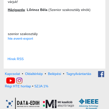
várjuk!
Házigazda
:
Lőrincz Béla
(Szenior szakosztály elnök)
szenior szakosztály
hte.event-export
Hírek RSS
Kapcsolat
•
Oldaltérkép
•
Belépési
•
Tagnyilvántartás
Régi HTE honlap
•
SZJA 1%