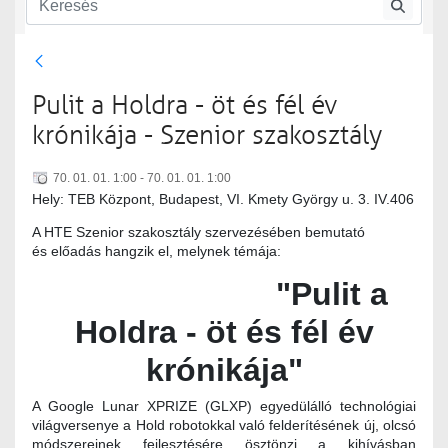
Szenior szakosztály
Szenior szakosztály rendezvényei
Pulit a Holdra - öt és fél év
krónikája - Szenior szakosztály
70. 01. 01. 1:00 - 70. 01. 01. 1:00
Hely: TEB Központ, Budapest, VI. Kmety György u. 3. IV.406
A HTE Szenior szakosztály szervezésében bemutató
és előadás hangzik el, melynek témája:
"Pulit a
Holdra - öt és fél év
krónikája"
A Google Lunar XPRIZE (GLXP) egyedülálló technológiai
világversenye a Hold robotokkal való felderítésének új, olcsó
módszereinek fejlesztésére ösztönzi a kihívásban