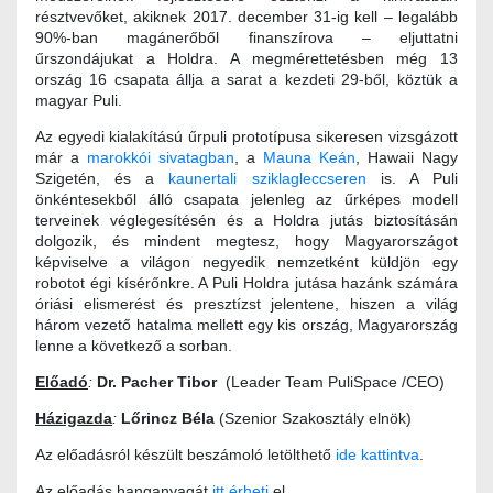
résztvevőket, akiknek 2017. december 31-ig kell – legalább
90%-ban magánerőből finanszírova – eljuttatni
űrszondájukat a Holdra. A megmérettetésben még 13
ország 16 csapata állja a sarat a kezdeti 29-ből, köztük a
magyar Puli.
Az egyedi kialakítású űrpuli prototípusa sikeresen vizsgázott
már a
marokkói sivatagban
, a
Mauna Keán
, Hawaii Nagy
Szigetén, és a
kaunertali sziklagleccseren
is. A Puli
önkéntesekből álló csapata jelenleg az űrképes modell
terveinek véglegesítésén és a Holdra jutás biztosításán
dolgozik, és mindent megtesz, hogy Magyarországot
képviselve a világon negyedik nemzetként küldjön egy
robotot égi kísérőnkre. A Puli Holdra jutása hazánk számára
óriási elismerést és presztízst jelentene, hiszen a világ
három vezető hatalma mellett egy kis ország, Magyarország
lenne a következő a sorban.
Előadó
:
Dr. Pacher Tibor
(Leader Team PuliSpace /CEO)
Házigazda
:
Lőrincz Béla
(Szenior Szakosztály elnök)
Az előadásról készült beszámoló letölthető
ide kattintva
.
Az előadás hanganyagát
itt érheti
el.