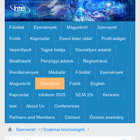
Ugrás a fő tartalomhoz
Főoldal
Események
Magunkról
Szervezet
Fotók
Kapcsolat
Event lister oldal
Profil widget
Vezérlőpult
Tagok listája
Személyes adatok
Beállítások
Pénzügyi adatok
Regisztráció
Rendezvények
Médiatár
Főoldal
Események
Magunkról
Szervezet
Fotók
English
Kapcsolat
Infokom 2025
SZJA 1%
Keresés
test
About Us
Conferences
Partners and Members
Contact
Összes esemény
Szervezet
Szakmai közösségek