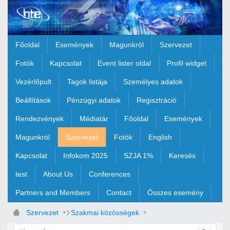
Ugrás a fő tartalomhoz
Főoldal
Események
Magunkról
Szervezet
Fotók
Kapcsolat
Event lister oldal
Profil widget
Vezérlőpult
Tagok listája
Személyes adatok
Beállítások
Pénzügyi adatok
Regisztráció
Rendezvények
Médiatár
Főoldal
Események
Magunkról
Szervezet
Fotók
English
Kapcsolat
Infokom 2025
SZJA 1%
Keresés
test
About Us
Conferences
Partners and Members
Contact
Összes esemény
Szervezet
Szakmai közösségek