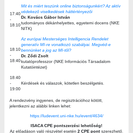
Mit és miért teszünk online biztonságunkért? Az aktív
védekező viselkedések háttértényezői
17:40
Dr. Kovács Gábor István
-
tudományos dékánhelyettes, egyetemi docens (NKE
18:10
NITK)
Az európai Mesterséges Intelligencia Rendelet
generatív MI-re vonatkozó szabályai. Megvéd-e
18:10
bennünket a jog az MI-től?
-
Dr. Ződi Zsolt
18:40
kutatóprofesszor (NKE Információs Társadalom
Kutatóintézet)
18:40
-
Kérdések és válaszok, kötetlen beszélgetés.
19:00
A rendezvény ingyenes, de regisztrációhoz kötött,
jelentkezni az alábbi linken lehet:
https://ludevent.uni-nke.hu/event/4634/
ISACA CPE pontszerzési lehetőség!
Az előadáson való részvétel esetén
2 CPE pont
szerezhető.