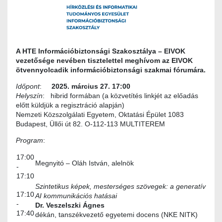
A HTE Információbiztonsági Szakosztálya – EIVOK
vezetősége nevében tisztelettel meghívom az EIVOK
ötvennyolcadik információbiztonsági szakmai fórumára.
Időpont
:
2025. március 27. 17:00
Helyszín
:
hibrid formában (a közvetítés linkjét az előadás
előtt küldjük a regisztráció alapján)
Nemzeti Közszolgálati Egyetem, Oktatási Épület 1083
Budapest, Üllői út 82. O-112-113 MULTITEREM
Program
:
17:00
Megnyitó – Oláh István, alelnök
-
17:10
Szintetikus képek, mesterséges szövegek: a generatív
17:10
AI kommunikációs hatásai
-
Dr. Veszelszki Ágnes
17:40
dékán, tanszékvezető egyetemi docens (NKE NITK)