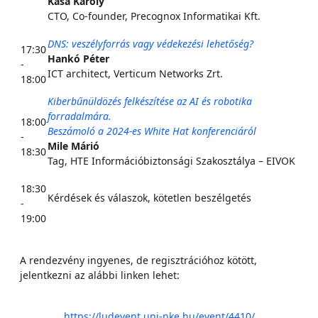
Kása Károly
CTO, Co-founder, Precognox Informatikai Kft.
DNS: veszélyforrás vagy védekezési lehetőség?
17:30
Hankó Péter
-
ICT architect, Verticum Networks Zrt.
18:00
Kiberbűnüldözés felkészítése az AI és robotika
forradalmára.
18:00
Beszámoló a 2024-es White Hat konferenciáról
-
Mile Márió
18:30
Tag, HTE Információbiztonsági Szakosztálya – EIVOK
18:30
Kérdések és válaszok, kötetlen beszélgetés
-
19:00
A rendezvény ingyenes, de regisztrációhoz kötött,
jelentkezni az alábbi linken lehet:
https://ludevent.uni-nke.hu/event/4410/