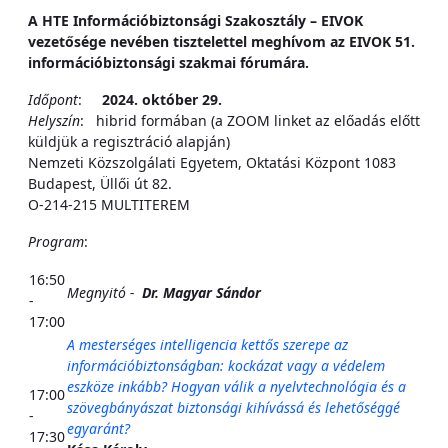
A HTE Információbiztonsági Szakosztály – EIVOK
vezetősége nevében tisztelettel meghívom az EIVOK 51.
információbiztonsági szakmai fórumára.
Időpont
:
2024. október 29.
Helyszín
:
hibrid formában (a ZOOM linket az előadás előtt
küldjük a regisztráció alapján)
Nemzeti Közszolgálati Egyetem, Oktatási Központ 1083
Budapest, Üllői út 82.
O-214-215 MULTITEREM
Program
:
16:50
Megnyitó -
Dr. Magyar Sándor
-
17:00
A mesterséges intelligencia kettős szerepe az
információbiztonságban: kockázat vagy a védelem
eszköze inkább? Hogyan válik a nyelvtechnológia és a
17:00
szövegbányászat biztonsági kihívássá és lehetőséggé
-
egyaránt?
17:30