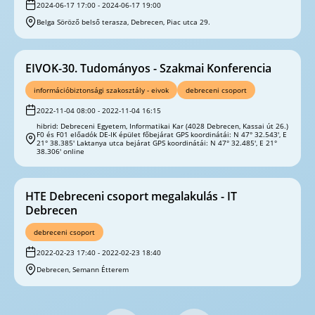
2024-06-17 17:00 - 2024-06-17 19:00
Belga Söröző belső terasza, Debrecen, Piac utca 29.
EIVOK-30. Tudományos - Szakmai Konferencia
információbiztonsági szakosztály - eivok
debreceni csoport
2022-11-04 08:00 - 2022-11-04 16:15
hibrid: Debreceni Egyetem, Informatikai Kar (4028 Debrecen, Kassai út 26.)
F0 és F01 előadók DE-IK épület főbejárat GPS koordinátái: N 47° 32.543', E
21° 38.385' Laktanya utca bejárat GPS koordinátái: N 47° 32.485', E 21°
38.306' online
HTE Debreceni csoport megalakulás - IT
Debrecen
debreceni csoport
2022-02-23 17:40 - 2022-02-23 18:40
Debrecen, Semann Étterem