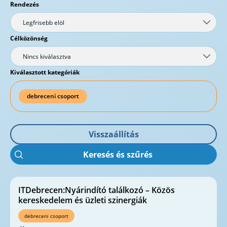
Rendezés
Legfrisebb elöl
Célközönség
Nincs kiválasztva
Kiválasztott kategóriák
debreceni csoport
Visszaállítás
Keresés és szűrés
ITDebrecen:Nyárindító találkozó – Közös
kereskedelem és üzleti szinergiák
debreceni csoport