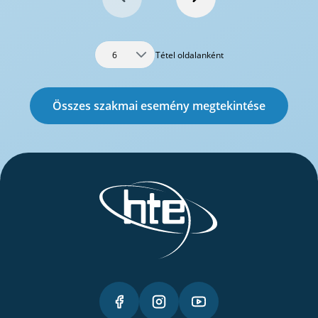
Tétel oldalanként
6
Összes szakmai esemény megtekintése