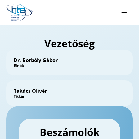
Ugrás a fő tartalomhoz
Vezetőség
Dr. Borbély Gábor
Elnök
Takács Olivér
Titkár
Beszámolók