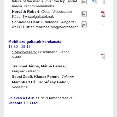
future of the media: over the top, social
media, recommendations
Horváth Róbert
,
Cisco
: Videoscape
Kábel TV szolgáltatóknak
Schneider Henrik
,
Antenna Hungária
:
-
Az OTT üzleti realitása Magyarországon
Mobil szolgáltatók kerekasztal
17.50 - 19.15
Szekcióvezető:
Frischmann Gábor,
Vialto
Tremmel János, Máthé Balázs
,
Magyar Telekom
Sepsi Zsolt, Klausz Ferenc
,
Telenor
Marchhart Pál, Döbrőssy Gábor
,
Vodafone
25 éves a GSM
az NSN támogatásával
Vacsora
19.30-tól