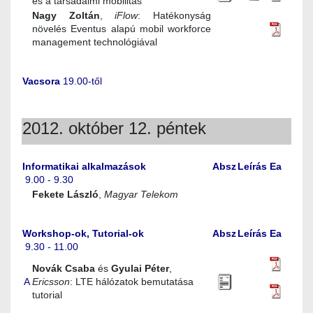
és a társadalmi mobilitás
Nagy Zoltán
,
iFlow
: Hatékonyság
növelés Eventus alapú mobil workforce
management technológiával
Vacsora
19.00-től
2012. október 12. péntek
Informatikai alkalmazások
Absz
Leírás
Ea
9.00 - 9.30
Fekete László
,
Magyar Telekom
Workshop-ok, Tutorial-ok
Absz
Leírás
Ea
9.30 - 11.00
Novák Csaba
és
Gyulai Péter
,
A
Ericsson
:
LTE hálózatok bemutatása
tutorial