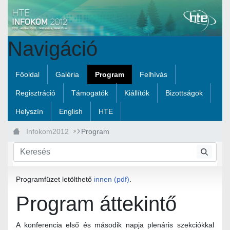
Ugrás a fő tartalomhoz
Navigáció
Főoldal
Galéria
Program
Felhívás
Regisztráció
Támogatók
Kiállítók
Bizottságok
Helyszín
English
HTE
Infokom2012
Program
Programfüzet letölthető
innen (pdf)
.
Program áttekintő
A konferencia első és második napja plenáris szekciókkal