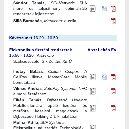
Sándor Tamás
,
SCI-Network
: SLA
mérő- és teljesítmény optimalizáló
rendszerek fejlesztése
Silló Barnabás
,
Metalcom
: e-cella
Kávészünet
16.20 - 16.50
Elektronikus fizetési rendszerek
Absz
Leírás
Ea
16.50 - 18.20 A szekció
Szekcióvezető:
Sík Zoltán,
KIFÜ
Inotay Balázs
,
Cellum Csoport
: A
CellPay illetve MasterCard Mobile
bemutatása
Vilmos András
,
SafePay Systems
: NFC
a mobil fizetéshez
Elkán Tamás
,
Díjbeszedő Holding
:
Mobiltelefóniára épülő fizetési- és
mérőóra kezelési megoldások a
Díjbeszedő Holding Zrt. kínálatában
Molnár Attila
,
SBP Systems
:
Elektronikus útdíjszedés: Technológiák,
-