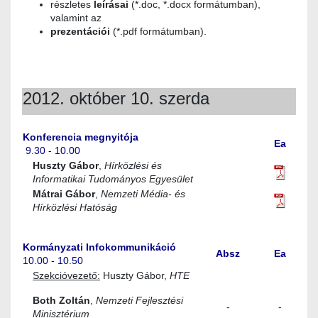
részletes
leírásai
(*.doc, *.docx formátumban),
valamint az
prezentációi
(*.pdf formátumban).
2012. október 10. szerda
Konferencia megnyitója
Ea
9.30 - 10.00
Huszty Gábor
,
Hírközlési és
Informatikai Tudományos Egyesület
Mátrai Gábor
,
Nemzeti Média- és
Hírközlési Hatóság
Kormányzati Infokommunikáció
Absz
Ea
10.00 - 10.50
Szekcióvezető:
Huszty Gábor,
HTE
Both Zoltán
,
Nemzeti Fejlesztési
-
-
Minisztérium