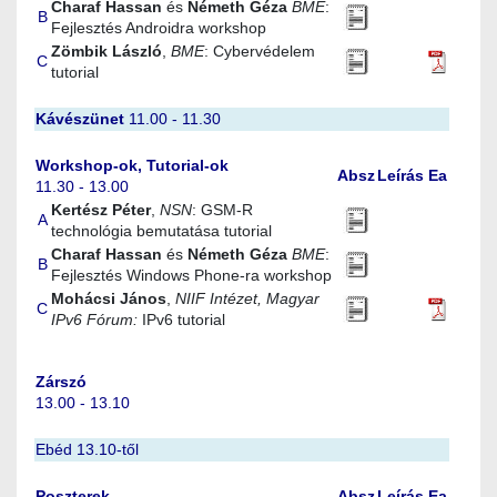
Charaf Hassan
és
Németh Géza
BME
:
B
Fejlesztés Androidra workshop
Zömbik László
,
BME
:
Cybervédelem
C
tutorial
Kávészünet
11.00 - 11.30
Workshop-ok, Tutorial-ok
Absz
Leírás
Ea
11.30 - 13.00
Kertész Péter
,
NSN
:
GSM-R
A
technológia bemutatása tutorial
Charaf Hassan
és
Németh Géza
BME
:
B
Fejlesztés Windows Phone-ra workshop
Mohácsi János
,
NIIF Intézet, Magyar
C
IPv6 Fórum:
IPv6 tutorial
Zárszó
13.00 - 13.10
Ebéd 13.10-től
Poszterek
Absz
Leírás
Ea