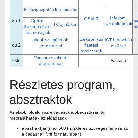
E-közigazgatás kerekasztal
Infokom.
GSM-R
Optikai
du 1
te
szolgáltatások
TV új utakon
Gerinchálózati
m
Technológiák
Elektronikus
Mobil szolgáltatók
ICT Innováció
du 2
fizetési
kerekasztal
és üzlet
rendszerek
Vacsora szakmai
este
Vacsora
programmal
Részletes program,
absztraktok
Az alábbi oldalon az előadások időbeosztásán túl
megtalálhatóak az előadások
absztraktjai
(max 600 karakteres szöveges leírása az
előadásnak *.rtf formátumban)