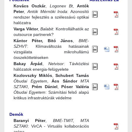
Kovács Oszkár
,
Logonex Bt
,
Antók
Peter
,
Antók Mérnöki Iroda
: Azonosító
rendszer fejlesztés a szélessávú optikai
halózatra
Varga Viktor
,
Balabit
: Kontrollálhatók az
outsource partnerek?
Kántor Péter,
Bitó János
,
BME-
SZHVT
: Klímaváltozás hatásainak
vizsgálata mikrohullámú
összeköttetéseken
Bakay Árpád
,
Netvisor
: Távközlési
hálózatok energia-felügyelete
Kozlovszky Miklós
,
Schubert Tamás
Óbudai Egyetem
,
Ács Sándor
MTA
SZTAKI
,
Prém Dániel
,
Póser Valéria
Óbudai Egyetem
: Számítási felső alapú
kritikus infrastruktúrák védelme
Demók
Baranyi Péter
,
BME-TMIT, MTA
SZTAKI
: VirCA - Virtuális kollaborációs
aréna