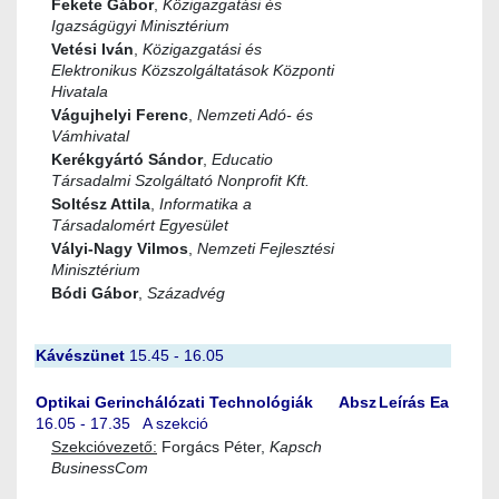
Fekete Gábor
,
Közigazgatási és
Igazságügyi Minisztérium
Vetési Iván
,
Közigazgatási és
Elektronikus Közszolgáltatások Központi
Hivatala
Vágujhelyi Ferenc
,
Nemzeti Adó- és
Vámhivatal
Kerékgyártó Sándor
,
Educatio
Társadalmi Szolgáltató Nonprofit Kft.
Soltész Attila
,
Informatika a
Társadalomért Egyesület
Vályi-Nagy Vilmos
,
Nemzeti Fejlesztési
Minisztérium
Bódi Gábor
,
Századvég
Kávészünet
15.45 - 16.05
Optikai Gerinchálózati Technológiák
Absz
Leírás
Ea
16.05 - 17.35 A szekció
Szekcióvezető:
Forgács Péter,
Kapsch
BusinessCom