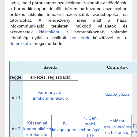
indul, majd párhuzamos szekciókban zajlanak az előadások,
a harmadik napon délelőtt három párhuzamos szekcióban
érdekes aktuális témákról szervezünk workshopokat és
tutoriálokat. A rendezvény ideje alatt a hazai
infokommunikáció területén működő vállalatok és
szervezetek
kiállítóként
is bemutatkoznak, valamint
lehetőség nyílik a kiállított
poszterek
készítőivel és a
demókkal
is megismerkedni.
Szerda
Csütörtök
reggel
érkezés, regisztráció
Kormányzati
Szabályozás
de 1
infokommunikáció
4. Gen.
Hálózat-
Készenléti
E-
mobil-
F
szinkronizáció
de 2
kommunikáció
közigazgatás
technológiák
ga
és biztonság
kerekasztal
LTE