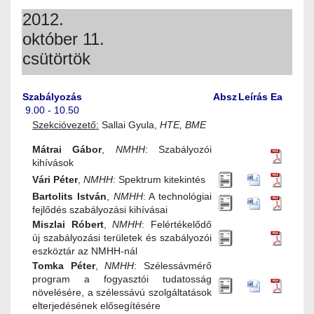
2012.
október 11.
csütörtök
Szabályozás
Absz
Leírás
Ea
9.00 - 10.50
Szekcióvezető:
Sallai Gyula,
HTE, BME
Mátrai Gábor
,
NMHH
: Szabályozói
kihívások
Vári Péter
,
NMHH
: Spektrum kitekintés
Bartolits István
,
NMHH
: A technológiai
fejlődés szabályozási kihívásai
Miszlai Róbert
,
NMHH
: Felértékelődő
új szabályozási területek és szabályozói
eszköztár az NMHH-nál
Tomka Péter
,
NMHH
: Szélessávmérő
program a fogyasztói tudatosság
növelésére, a szélessávú szolgáltatások
elterjedésének elősegítésére