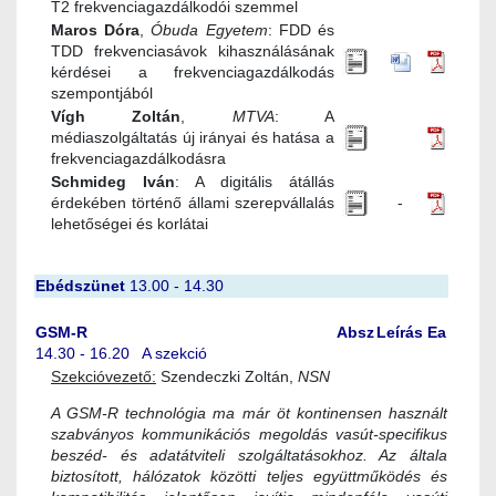
T2 frekvenciagazdálkodói szemmel
Maros Dóra
,
Óbuda Egyetem
: FDD és
TDD frekvenciasávok kihasználásának
kérdései a frekvenciagazdálkodás
szempontjából
Vígh Zoltán
,
MTVA
: A
médiaszolgáltatás új irányai és hatása a
frekvenciagazdálkodásra
Schmideg Iván
: A digitális átállás
érdekében történő állami szerepvállalás
-
lehetőségei és korlátai
Ebédszünet
13.00 - 14.30
GSM-R
Absz
Leírás
Ea
14.30 - 16.20 A szekció
Szekcióvezető:
Szendeczki Zoltán,
NSN
A GSM-R technológia ma már öt kontinensen használt
szabványos kommunikációs megoldás vasút-specifikus
beszéd- és adatátviteli szolgáltatásokhoz. Az általa
biztosított, hálózatok közötti teljes együttműködés és