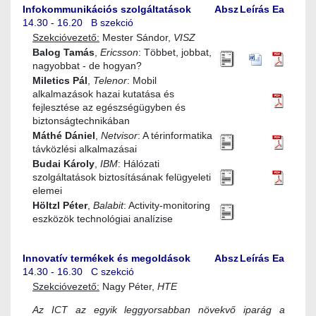
Infokommunikációs szolgáltatások
Absz
Leírás
Ea
14.30 - 16.20 B szekció
Szekcióvezető:
Mester Sándor,
VISZ
Balog Tamás
,
Ericsson
: Többet, jobbat,
nagyobbat - de hogyan?
Miletics Pál
,
Telenor
: Mobil
alkalmazások hazai kutatása és
fejlesztése az egészségügyben és
biztonságtechnikában
Máthé Dániel
,
Netvisor
: A térinformatika
távközlési alkalmazásai
Budai Károly
,
IBM
: Hálózati
szolgáltatások biztosításának felügyeleti
elemei
Höltzl Péter
,
Balabit
: Activity-monitoring
eszközök technológiai analízise
Innovatív termékek és megoldások
Absz
Leírás
Ea
14.30 - 16.30 C szekció
Szekcióvezető:
Nagy Péter,
HTE
Az ICT az egyik leggyorsabban növekvő iparág a