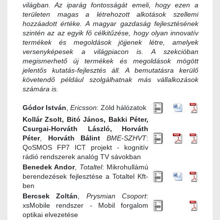
világban. Az iparág fontosságát emeli, hogy ezen a
területen magas a létrehozott alkotások szellemi
hozzáadott értéke. A magyar gazdaság fejlesztésének
szintén az az egyik fő célkitűzése, hogy olyan innovatív
termékek és megoldások jöjjenek létre, amelyek
versenyképesek a világpiacon is. A szekcióban
megismerhető új termékek és megoldások mögött
jelentős kutatás-fejlesztés áll. A bemutatásra kerülő
követendő például szolgálhatnak más vállalkozások
számára is.
Gódor István
,
Ericsson
: Zöld hálózatok
Kollár Zsolt, Bitó János, Bakki Péter,
Csurgai-Horváth László, Horváth
Péter
,
Horváth Bálint
BME-SZHVT
:
QoSMOS FP7 ICT projekt - kognitív
rádió rendszerek analóg TV sávokban
Benedek Andor
,
Totaltel
: Mikrohullámú
berendezések fejlesztése a Totaltel Kft-
ben
Bercsek Zoltán
,
Prysmian Csoport
:
xsMobile rendszer - Mobil forgalom
optikai elvezetése