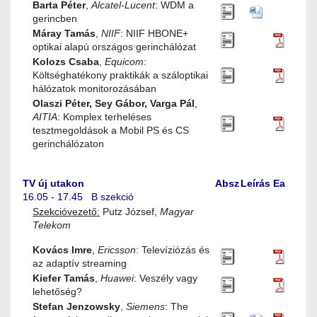
Barta Péter
,
Alcatel-Lucent
: WDM a
gerincben
Máray Tamás
,
NIIF
: NIIF HBONE+
optikai alapú országos gerinchálózat
Kolozs Csaba
,
Equicom
:
Költséghatékony praktikák a száloptikai
hálózatok monitorozásában
Olaszi Péter, Sey Gábor, Varga Pál
,
AITIA
: Komplex terheléses
tesztmegoldások a Mobil PS és CS
gerinchálózaton
TV új utakon
Absz
Leírás
Ea
16.05 - 17.45 B szekció
Szekcióvezető:
Putz József,
Magyar
Telekom
Kovács Imre
,
Ericsson
: Televíziózás és
az adaptív streaming
Kiefer Tamás
,
Huawei
: Veszély vagy
lehetőség?
Stefan Jenzowsky
,
Siemens
: The