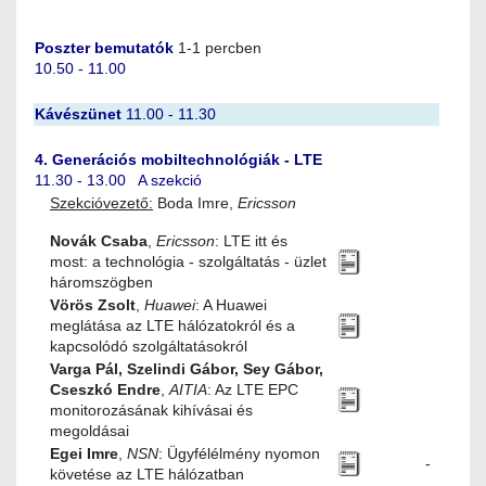
Poszter bemutatók
1-1 percben
10.50 - 11.00
Kávészünet
11.00 - 11.30
4. Generációs mobiltechnológiák - LTE
11.30 - 13.00 A szekció
Szekcióvezető:
Boda Imre,
Ericsson
Novák Csaba
,
Ericsson
: LTE itt és
most: a technológia - szolgáltatás - üzlet
háromszögben
Vörös Zsolt
,
Huawei
: A Huawei
meglátása az LTE hálózatokról és a
kapcsolódó szolgáltatásokról
Varga Pál, Szelindi Gábor, Sey Gábor,
Cseszkó Endre
,
AITIA
: Az LTE EPC
monitorozásának kihívásai és
megoldásai
Egei Imre
,
NSN
: Ügyfélélmény nyomon
-
követése az LTE hálózatban