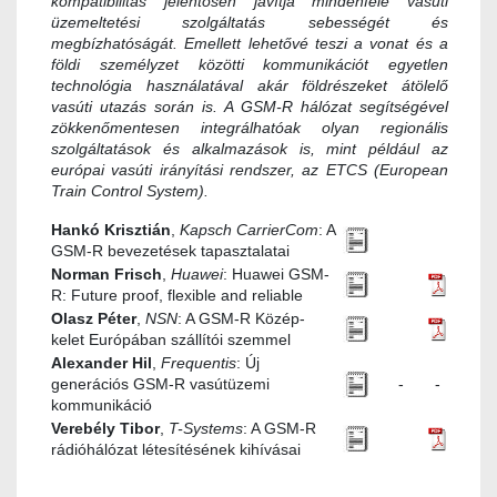
kompatibilitás jelentősen javítja mindenféle vasúti
üzemeltetési szolgáltatás sebességét és
megbízhatóságát. Emellett lehetővé teszi a vonat és a
földi személyzet közötti kommunikációt egyetlen
technológia használatával akár földrészeket átölelő
vasúti utazás során is. A GSM-R hálózat segítségével
zökkenőmentesen integrálhatóak olyan regionális
szolgáltatások és alkalmazások is, mint például az
európai vasúti irányítási rendszer, az ETCS (European
Train Control System).
Hankó Krisztián
,
Kapsch CarrierCom
: A
GSM-R bevezetések tapasztalatai
Norman Frisch
,
Huawei
: Huawei GSM-
R: Future proof, flexible and reliable
Olasz Péter
,
NSN
: A GSM-R Közép-
kelet Európában szállítói szemmel
Alexander Hil
,
Frequentis
: Új
generációs GSM-R vasútüzemi
-
-
kommunikáció
Verebély Tibor
,
T-Systems
: A GSM-R
rádióhálózat létesítésének kihívásai