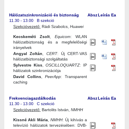
Hálózatszinkronizáció és biztonság
Absz
Leírás
Ea
11.30 - 13.00 B szekció
Szekcióvezető:
Rádi Szabolcs,
Huawei
Kecskeméti Zsolt
,
Equicom
: WLAN
hálózatbiztonság és a megfelelőségi
irányelvek
Angyal Zoltán
,
CERT
: Új CERT-VAS
hálózatbiztonsági szolgáltatás
Sylvestre Kiss
,
OSCILLOQUARTZ
: IP
hálózatok szinkronizációja
David Collins
,
PeerApp
: Transparent
caching
Frekvenciagazdálkodás
Absz
Leírás
Ea
11.30 - 13.00 C szekció
Szekcióvezető:
Bartolits István,
NMHH
Kissné Akli Mária
,
NMHH
: Új kihívás a
televízió hálózatok tervezésében: DVB-