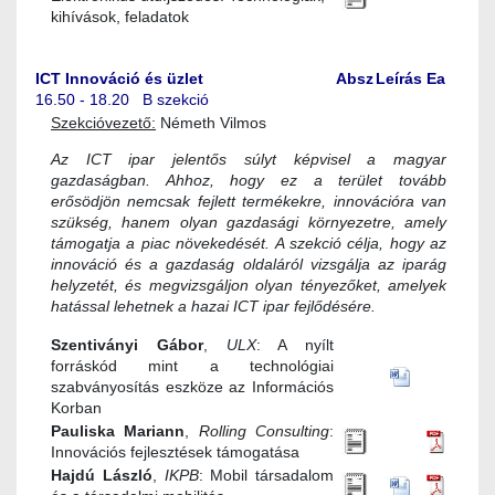
kihívások, feladatok
ICT Innováció és üzlet
Absz
Leírás
Ea
16.50 - 18.20 B szekció
Szekcióvezető:
Németh Vilmos
Az ICT ipar jelentős súlyt képvisel a magyar
gazdaságban. Ahhoz, hogy ez a terület tovább
erősödjön nemcsak fejlett termékekre, innovációra van
szükség, hanem olyan gazdasági környezetre, amely
támogatja a piac növekedését. A szekció célja, hogy az
innováció és a gazdaság oldaláról vizsgálja az iparág
helyzetét, és megvizsgáljon olyan tényezőket, amelyek
hatással lehetnek a hazai ICT ipar fejlődésére.
Szentiványi Gábor
,
ULX
: A nyílt
forráskód mint a technológiai
szabványosítás eszköze az Információs
Korban
Pauliska Mariann
,
Rolling Consulting
:
Innovációs fejlesztések támogatása
Hajdú László
,
IKPB
: Mobil társadalom