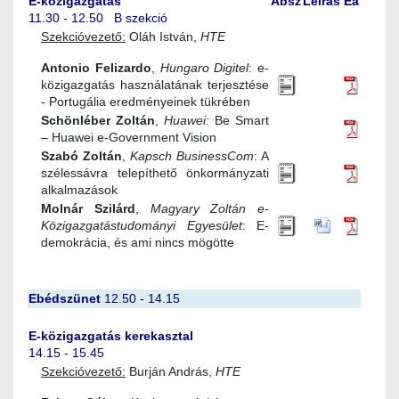
E-közigazgatás
Absz
Leírás
Ea
11.30 - 12.50 B szekció
Szekcióvezető:
Oláh István,
HTE
Antonio Felizardo
,
Hungaro Digitel
: e-
közigazgatás használatának terjesztése
- Portugália eredményeinek tükrében
Schönléber Zoltán
,
Huawei:
Be Smart
– Huawei e-Government Vision
Szabó Zoltán
,
Kapsch BusinessCom
: A
szélessávra telepíthető önkormányzati
alkalmazások
Molnár Szilárd
,
Magyary Zoltán e-
Közigazgatástudományi Egyesület
: E-
demokrácia, és ami nincs mögötte
Ebédszünet
12.50 - 14.15
E-közigazgatás kerekasztal
14.15 - 15.45
Szekcióvezető:
Burján András,
HTE