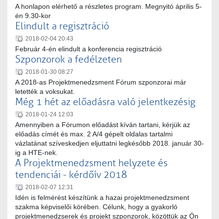
A honlapon elérhető a részletes program. Megnyitó április 5-
én 9.30-kor
Elindult a regisztráció
2018-02-04 20:43
Február 4-én elindult a konferencia regisztráció
Szponzorok a fedélzeten
2018-01-30 08:27
A 2018-as Projektmenedzsment Fórum szponzorai már
letették a voksukat.
Még 1 hét az előadásra való jelentkezésig
2018-01-24 12:03
Amennyiben a Fórumon előadást kíván tartani, kérjük az
előadás címét és max. 2 A/4 gépelt oldalas tartalmi
vázlatánat szíveskedjen eljuttatni legkésőbb 2018. január 30-
ig a HTE-nek.
A Projektmenedzsment helyzete és
tendenciái - kérdőív 2018
2018-02-07 12:31
Idén is felmérést készítünk a hazai projektmenedzsment
szakma képviselői körében. Célunk, hogy a gyakorló
projektmenedzserek és projekt szponzorok, közöttük az Ön