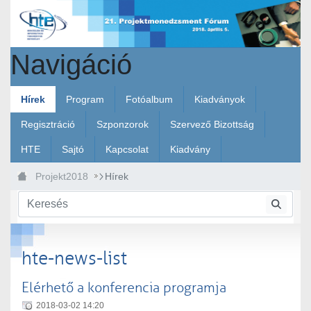
Ugrás a fő tartalomhoz
Navigáció
Hírek
Program
Fotóalbum
Kiadványok
Regisztráció
Szponzorok
Szervező Bizottság
HTE
Sajtó
Kapcsolat
Kiadvány
Projekt2018
Hírek
hte-news-list
Elérhető a konferencia programja
2018-03-02 14:20