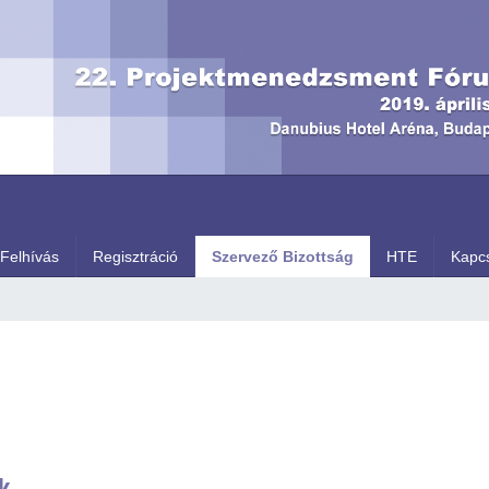
Felhívás
Regisztráció
Szervező Bizottság
HTE
Kapcs
k