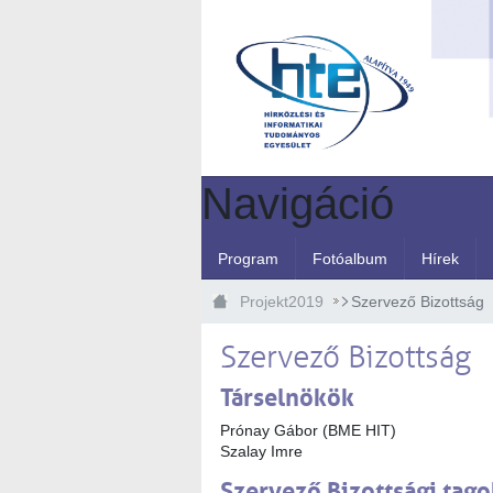
Ugrás a fő tartalomhoz
Navigáció
Program
Fotóalbum
Hírek
Projekt2019
Szervező Bizottság
Szervező Bizottság
Társelnökök
Prónay Gábor (BME HIT)
Szalay Imre
Szervező Bizottsági tago