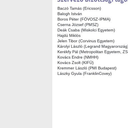
Baczó Tamás (Ericsson)
Balogh István
Boros Péter (FÖVOSZ-IPMA)
Cserna József (PMSZ)
Deák Csaba (Miskolci Egyetem)
Hajdú Miklós
Jelen Tibor (Corvinus Egyetem)
Károlyi László (Legrand Magyarország
Kerékfy Pál (Metropolitan Egyetem, Z
Kovács Endre (NMHH)
Kovács Zsolt (KIFÜ)
Kremmer László (PMI Budapest)
Lászky Gyula (FranklinCovey)