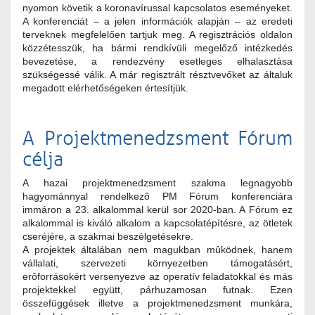
nyomon követik a koronavírussal kapcsolatos eseményeket.
A konferenciát – a jelen információk alapján – az eredeti
terveknek megfelelően tartjuk meg. A regisztrációs oldalon
közzétesszük, ha bármi rendkívüli megelőző intézkedés
bevezetése, a rendezvény esetleges elhalasztása
szükségessé válik. A már regisztrált résztvevőket az általuk
megadott elérhetőségeken értesítjük.
A Projektmenedzsment Fórum
célja
A hazai projektmenedzsment szakma legnagyobb
hagyománnyal rendelkezô PM Fórum konferenciára
immáron a 23. alkalommal kerül sor 2020-ban. A Fórum ez
alkalommal is kiváló alkalom a kapcsolatépítésre, az ötletek
cseréjére, a szakmai beszélgetésekre.
A projektek általában nem magukban mûködnek, hanem
vállalati, szervezeti környezetben támogatásért,
erôforrásokért versenyezve az operatív feladatokkal és más
projektekkel együtt, párhuzamosan futnak. Ezen
összefüggések illetve a projektmenedzsment munkára,