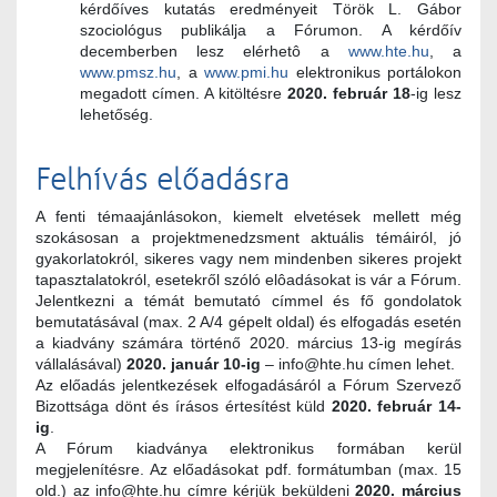
kérdőíves kutatás eredményeit Török L. Gábor
szociológus publikálja a Fórumon. A kérdőív
decemberben lesz elérhetô a
www.hte.hu
, a
www.pmsz.hu
, a
www.pmi.hu
elektronikus portálokon
megadott címen. A kitöltésre
2020. február 18
-ig lesz
lehetőség.
Felhívás előadásra
A fenti témaajánlásokon, kiemelt elvetések mellett még
szokásosan a projektmenedzsment aktuális témáiról, jó
gyakorlatokról, sikeres vagy nem mindenben sikeres projekt
tapasztalatokról, esetekről szóló elôadásokat is vár a Fórum.
Jelentkezni a témát bemutató címmel és fő gondolatok
bemutatásával (max. 2 A/4 gépelt oldal) és elfogadás esetén
a kiadvány számára történő 2020. március 13-ig megírás
vállalásával)
2020. január 10-ig
– info@hte.hu címen lehet.
Az előadás jelentkezések elfogadásáról a Fórum Szervező
Bizottsága dönt és írásos értesítést küld
2020. február 14-
ig
.
A Fórum kiadványa elektronikus formában kerül
megjelenítésre. Az előadásokat pdf. formátumban (max. 15
old.) az info@hte.hu címre kérjük beküldeni
2020. március