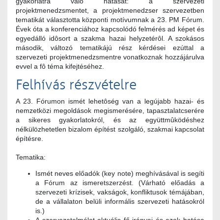
gyakorlatra való hatását: a szervezeti
projektmenedzsmentet, a projektmenedzser szervezetben
tematikát választotta központi motívumnak a 23. PM Fórum.
Évek óta a konferenciához kapcsolódó felmérés ad képet és
egyedálló idôsort a szakma hazai helyzetérôl. A szokásos
második, változó tematikájú rész kérdései ezúttal a
szervezeti projektmenedzsmentre vonatkoznak hozzájárulva
evvel a fô téma kifejtéséhez.
Felhívás részvételre
A 23. Fórumon ismét lehetôség van a legújabb hazai- és
nemzetközi megoldások megismerésére, tapasztalatcserére
a sikeres gyakorlatokról, és az együttmûködéshez
nélkülözhetetlen bizalom építést szolgáló, szakmai kapcsolat
építésre.
Tematika:
Ismét neves előadók (key note) meghívásával is segíti
a Fórum az ismeretszerzést. (Várható előadás a
szervezeti krízisek, vakságok, konfliktusok témájában,
de a vállalaton belüli informális szervezeti hatásokról
is.)