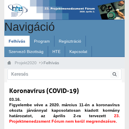
Ugrás a fő tartalomhoz
Navigáció
Felhívás
Program
Regisztráció
Szervező Bizottság
HTE
Kapcsolat
Projekt2020
Felhívás
Koronavírus (COVID-19)
03.16.
Figyelembe véve a 2020. március 11-én a koronavírus
okozta járvánnyal kapcsolatosan kiadott kormány
határozatot, az április 2-ra tervezett
23.
Projektmenedzsment Fórum nem kerül megrendezésre.