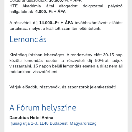
Doktoranduszoknak:
30.000.-Ft + ÁFA
HTE Akadémia által elfogadott dolgozattal pályázó
hallgatóknak:
4.000.-Ft + ÁFA
A részvételi díj
14.000.-Ft + ÁFA
továbbszámlázott ellátást
tartalmaz, melyet a kiállított számlán feltüntetünk.
Lemondás
Kizárólag írásban lehetséges. A rendezvény előtt 30-15 nap
közötti lemondás esetén a részvételi díj 50%-át tudjuk
visszautalni. 15 napon belüli lemondás esetén a díjat nem áll
módunkban visszatéríteni.
Várjuk előadók, résztvevők, és szponzorok jelentkezését!
A Fórum helyszíne
Danubius Hotel Aréna
Ifjúság útja 1-3.,1148 Budapest, Magyarország