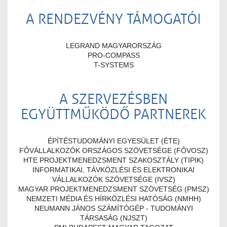
A RENDEZVÉNY TÁMOGATÓI
LEGRAND MAGYARORSZÁG
PRO-COMPASS
T-SYSTEMS
A SZERVEZÉSBEN
EGYÜTTMŰKÖDŐ PARTNEREK
ÉPÍTÉSTUDOMÁNYI EGYESÜLET (ÉTE)
FÔVÁLLALKOZÓK ORSZÁGOS SZÖVETSÉGE (FÔVOSZ)
HTE PROJEKTMENEDZSMENT SZAKOSZTÁLY (TIPIK)
INFORMATIKAI, TÁVKÖZLÉSI ÉS ELEKTRONIKAI
VÁLLALKOZÓK SZÖVETSÉGE (IVSZ)
MAGYAR PROJEKTMENEDZSMENT SZÖVETSÉG (PMSZ)
NEMZETI MÉDIA ÉS HÍRKÖZLÉSI HATÓSÁG (NMHH)
NEUMANN JÁNOS SZÁMÍTÓGÉP - TUDOMÁNYI
TÁRSASÁG (NJSZT)