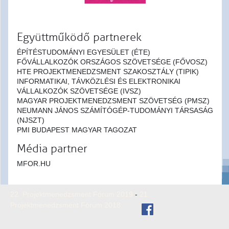
Együttműködő partnerek
ÉPÍTÉSTUDOMÁNYI EGYESÜLET (ÉTE)
FŐVÁLLALKOZÓK ORSZÁGOS SZÖVETSÉGE (FŐVOSZ)
HTE PROJEKTMENEDZSMENT SZAKOSZTÁLY (TIPIK)
INFORMATIKAI, TÁVKÖZLÉSI ÉS ELEKTRONIKAI
VÁLLALKOZÓK SZÖVETSÉGE (IVSZ)
MAGYAR PROJEKTMENEDZSMENT SZÖVETSÉG (PMSZ)
NEUMANN JÁNOS SZÁMÍTÓGÉP-TUDOMÁNYI TÁRSASÁG
(NJSZT)
PMI BUDAPEST MAGYAR TAGOZAT
Média partner
MFOR.HU
22. Projektmenedzsment Fórum 2019
-
21.
Projektmenedzsment Fórum 2018