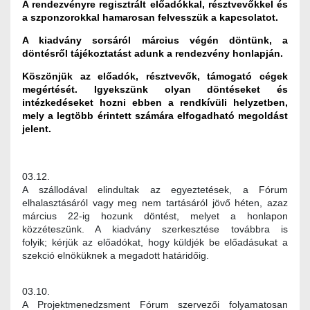
A rendezvényre regisztrált előadókkal, résztvevőkkel és
a szponzorokkal hamarosan felvesszük a kapcsolatot.
A kiadvány sorsáról március végén döntünk, a
döntésről tájékoztatást adunk a rendezvény honlapján.
Köszönjük az előadók, résztvevők, támogató cégek
megértését. Igyekszünk olyan döntéseket és
intézkedéseket hozni ebben a rendkívüli helyzetben,
mely a legtöbb érintett számára elfogadható megoldást
jelent.
03.12.
A szállodával elindultak az egyeztetések, a Fórum
elhalasztásáról vagy meg nem tartásáról jövő héten, azaz
március 22-ig hozunk döntést, melyet a honlapon
közzéteszünk. A kiadvány szerkesztése továbbra is
folyik; kérjük az előadókat, hogy küldjék be előadásukat a
szekció elnöküknek a megadott határidőig.
03.10.
A Projektmenedzsment Fórum szervezői folyamatosan