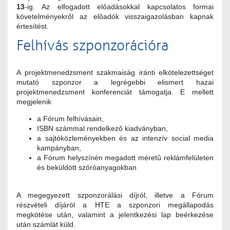
13
-ig. Az elfogadott előadásokkal kapcsolatos formai
követelményekről az elôadók visszaigazolásban kapnak
értesítést.
Felhívás szponzorációra
A projektmenedzsment szakmaiság iránti elkötelezettséget
mutató szponzor a legrégebbi elismert hazai
projektmenedzsment konferenciát támogatja. E mellett
megjelenik
a Fórum felhívásain,
ISBN számmal rendelkező kiadványban,
a sajtóközleményekben és az intenzív social media
kampányban,
a Fórum helyszínén megadott méretû reklámfelületen
és beküldött szóróanyagokban
A megegyezett szponzorálási díjról, illetve a Fórum
részvételi díjáról a HTE a szponzori megállapodás
megkötése után, valamint a jelentkezési lap beérkezése
után számlát küld.