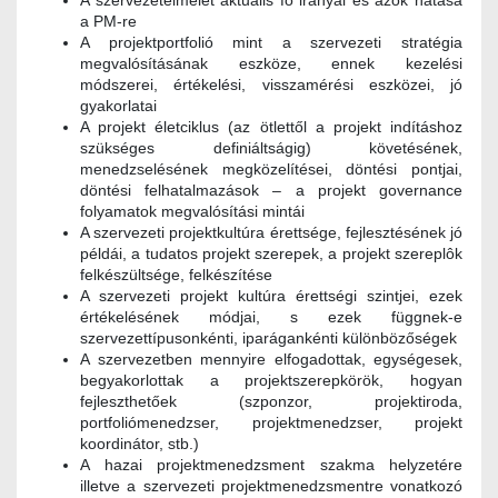
A szervezetelmélet aktuális fő irányai és azok hatása
a PM-re
A projektportfolió mint a szervezeti stratégia
megvalósításának eszköze, ennek kezelési
módszerei, értékelési, visszamérési eszközei, jó
gyakorlatai
A projekt életciklus (az ötlettől a projekt indításhoz
szükséges definiáltságig) követésének,
menedzselésének megközelítései, döntési pontjai,
döntési felhatalmazások – a projekt governance
folyamatok megvalósítási mintái
A szervezeti projektkultúra érettsége, fejlesztésének jó
példái, a tudatos projekt szerepek, a projekt szereplôk
felkészültsége, felkészítése
A szervezeti projekt kultúra érettségi szintjei, ezek
értékelésének módjai, s ezek függnek-e
szervezettípusonkénti, iparágankénti különbözőségek
A szervezetben mennyire elfogadottak, egységesek,
begyakorlottak a projektszerepkörök, hogyan
fejleszthetőek (szponzor, projektiroda,
portfoliómenedzser, projektmenedzser, projekt
koordinátor, stb.)
A hazai projektmenedzsment szakma helyzetére
illetve a szervezeti projektmenedzsmentre vonatkozó